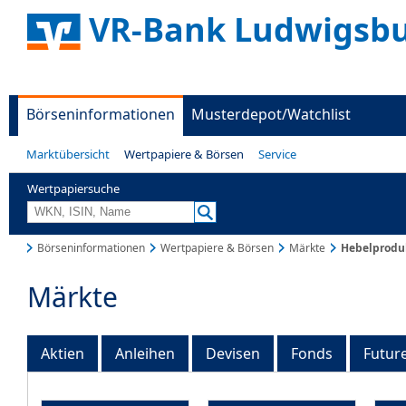
VR-Bank Ludwigsbu
Börseninformationen
Musterdepot/Watchlist
Marktübersicht
Wertpapiere & Börsen
Service
Wertpapiersuche
Börseninformationen
Wertpapiere & Börsen
Märkte
Hebelprodu
Märkte
Aktien
Anleihen
Devisen
Fonds
Futur