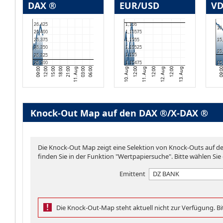
DAX ®
EUR/USD
VD
26.425
1,156
15
26.400
1,15575
26.375
1,1555
15
26.350
1,15525
15
1,155
26.325
26.300
1,15475
15
13. Aug
10. Aug
12:00
09:
11. Aug
12:00
09:00
12:00
15:00
18:00
21:00
11. Aug
03:00
06:00
12. Aug
12:00
Knock-Out Map auf den DAX ®/X-DAX ®
Die Knock-Out Map zeigt eine Selektion von Knock-Outs auf 
finden Sie in der Funktion "Wertpapiersuche". Bitte wählen Sie
Emittent
DZ BANK
Die Knock-Out-Map steht aktuell nicht zur Verfügung. Bit