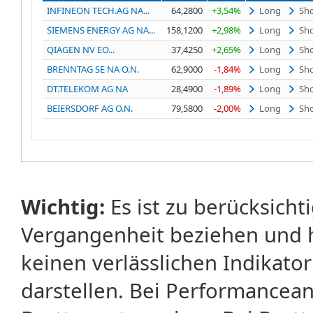
INFINEON TECH.AG NA...
64,2800
+3,54%
Long
Sho
SIEMENS ENERGY AG NA...
158,1200
+2,98%
Long
Sho
QIAGEN NV EO...
37,4250
+2,65%
Long
Sho
BRENNTAG SE NA O.N.
62,9000
-1,84%
Long
Sho
DT.TELEKOM AG NA
28,4900
-1,89%
Long
Sho
BEIERSDORF AG O.N.
79,5800
-2,00%
Long
Sho
Wichtig:
Es ist zu berücksicht
Vergangenheit beziehen und 
keinen verlässlichen Indikator
darstellen. Bei Performancean