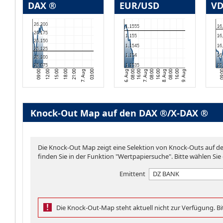
DAX ®
EUR/USD
VD
26.200
1,1555
16
26.175
1,155
16
26.150
1,1545
16
26.125
1,154
16
26.100
26.075
1,1535
15
15:00
09:00
08:00
7. Aug
7. Aug
16:00
08:00
9. Aug
18:00
12:00
03:00
6. Aug
16:00
08:00
8. Aug
21:00
16:00
09:
Knock-Out Map auf den DAX ®/X-DAX ®
Die Knock-Out Map zeigt eine Selektion von Knock-Outs auf 
finden Sie in der Funktion "Wertpapiersuche". Bitte wählen Sie
Emittent
DZ BANK
Die Knock-Out-Map steht aktuell nicht zur Verfügung. Bit