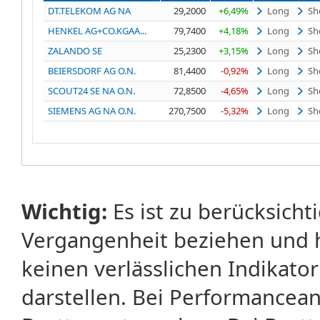
DT.TELEKOM AG NA
29,2000
+6,49%
Long
Sh
HENKEL AG+CO.KGAA...
79,7400
+4,18%
Long
Sh
ZALANDO SE
25,2300
+3,15%
Long
Sh
BEIERSDORF AG O.N.
81,4400
-0,92%
Long
Sh
SCOUT24 SE NA O.N.
72,8500
-4,65%
Long
Sh
SIEMENS AG NA O.N.
270,7500
-5,32%
Long
Sh
Wichtig:
Es ist zu berücksicht
Vergangenheit beziehen und 
keinen verlässlichen Indikator
darstellen. Bei Performancean