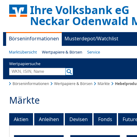
Ihre Volksbank eG
Neckar Odenwald M
Börseninformationen
Musterdepot/Watchlist
Marktübersicht
Wertpapiere & Börsen
Service
Wertpapiersuche
Börseninformationen
Wertpapiere & Börsen
Märkte
Hebelprodu
Märkte
Aktien
Anleihen
Devisen
Fonds
Futur