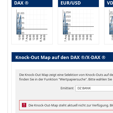
DAX ®
EUR/USD
VD
1,1524
16
26.200
1,1523
16
26.175
1,1522
16
26.150
1,1521
16
26.125
1,152
15
26.100
1,1519
15
12:00
8. Aug
12:00
06:00
7. Aug
21:00
12:
18:00
06:00
15:00
18:00
06:00
09:00
03:00
18:00
12:00
7. Aug
Knock-Out Map auf den DAX ®/X-DAX ®
Die Knock-Out Map zeigt eine Selektion von Knock-Outs auf 
finden Sie in der Funktion "Wertpapiersuche". Bitte wählen Sie
Emittent
DZ BANK
Die Knock-Out-Map steht aktuell nicht zur Verfügung. Bit