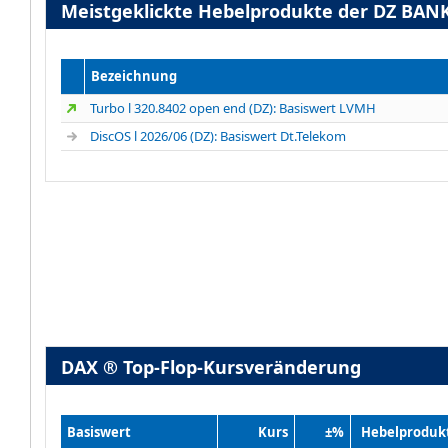
Meistgeklickte Hebelprodukte der DZ BAN
Bezeichnung
Turbo l 320.8402 open end (DZ): Basiswert LVMH
DiscOS l 2026/06 (DZ): Basiswert Dt.Telekom
DAX ® Top-Flop-Kursveränderung
Basiswert
Kurs
±%
Hebelproduk