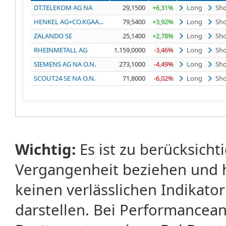
DT.TELEKOM AG NA
29,1500
+6,31%
Long
Sho
HENKEL AG+CO.KGAA...
79,5400
+3,92%
Long
Sho
ZALANDO SE
25,1400
+2,78%
Long
Sho
RHEINMETALL AG
1.159,0000
-3,46%
Long
Sho
SIEMENS AG NA O.N.
273,1000
-4,49%
Long
Sho
SCOUT24 SE NA O.N.
71,8000
-6,02%
Long
Sho
Wichtig:
Es ist zu berücksicht
Vergangenheit beziehen und 
keinen verlässlichen Indikator
darstellen. Bei Performancean