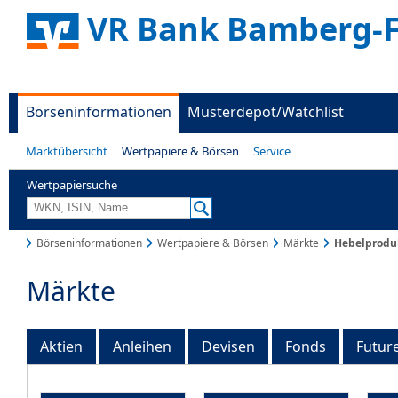
VR Bank Bamberg-
Börseninformationen
Musterdepot/Watchlist
Marktübersicht
Wertpapiere & Börsen
Service
Wertpapiersuche
Börseninformationen
Wertpapiere & Börsen
Märkte
Hebelprodu
Märkte
Aktien
Anleihen
Devisen
Fonds
Futur