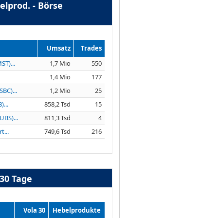
lprod. - Börse
Umsatz
Trades
ST)...
1,7 Mio
550
1,4 Mio
177
BC)...
1,2 Mio
25
...
858,2 Tsd
15
UBS)...
811,3 Tsd
4
t...
749,6 Tsd
216
 30 Tage
Vola 30
Hebelprodukte