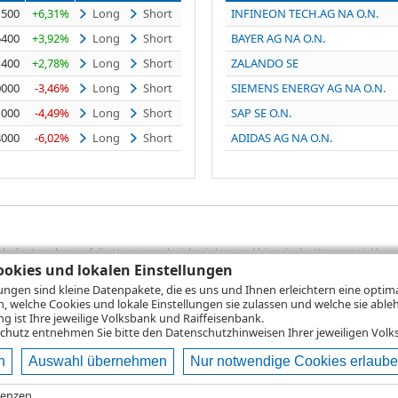
1500
+6,31%
Long
Short
INFINEON TECH.AG NA O.N.
5400
+3,92%
Long
Short
BAYER AG NA O.N.
1400
+2,78%
Long
Short
ZALANDO SE
0000
-3,46%
Long
Short
SIEMENS ENERGY AG NA O.N.
1000
-4,49%
Long
Short
SAP SE O.N.
8000
-6,02%
Long
Short
ADIDAS AG NA O.N.
sich die Angaben auf die Vergangenheit beziehen und historische Wertentwicklunge
rformanceangaben handelt es sich stets um Bruttowertangaben. Bei Bruttowertang
okies und lokalen Einstellungen
), die beim Erwerb von Wertpapieren in der Regel anfallen, nicht berücksichti
lungen sind kleine Datenpakete, die es uns und Ihnen erleichtern eine opti
lungsrechner können Sie auf den einzelnen Wertpapierseiten Ihre individuell b
n, welche Cookies und lokale Einstellungen sie zulassen und welche sie able
gung sämtlicher Transaktionskosten und etwaigen Depotgebühren ergibt, errechne
 ist Ihre jeweilige Volksbank und Raiffeisenbank.
ungsschwankungen steigen oder fallen.
chutz
entnehmen Sie bitte den Datenschutzhinweisen Ihrer jeweiligen Volks
n
Auswahl übernehmen
Nur notwendige Cookies erlaub
ie
Nutzungsbedingungen
Datenschutz
Hilfe
renzen