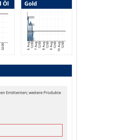
 Öl
Gold
4280
4260
4240
4220
7. Aug
12:00
6. Aug
12:00
12:00
10. Aug
12:00
9. Aug
8. Aug
12:00
02:00
en Emittenten; weitere Produkte