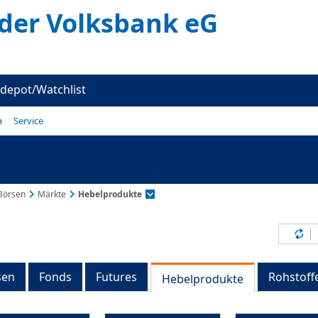
er Volksbank eG
depot/Watchlist
n
Service
Börsen
Märkte
Hebelprodukte
Inh
sen
Fonds
Futures
Rohstoff
Hebelprodukte