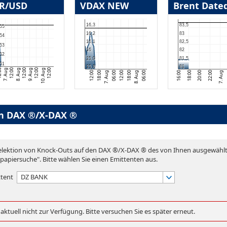
R/USD
VDAX NEW
Brent Dated
16,3
83,5
55
16,2
83
54
16,1
82,5
53
16
82
52
15,9
81,5
51
15,8
81
7. Aug
12:00
12:00
12:00
10. Aug
00
9. Aug
8. Aug
12:00
20:00
7. Aug
12:00
8. Aug
18:00
7. Aug
18:00
06:00
16:00
22:00
18:00
06:00
12:00
n DAX ®/X-DAX ®
Selektion von Knock-Outs auf den DAX ®/X-DAX ® des von Ihnen ausgewählt
tpapiersuche". Bitte wählen Sie einen Emittenten aus.
ttent
DZ BANK
ktuell nicht zur Verfügung. Bitte versuchen Sie es später erneut.