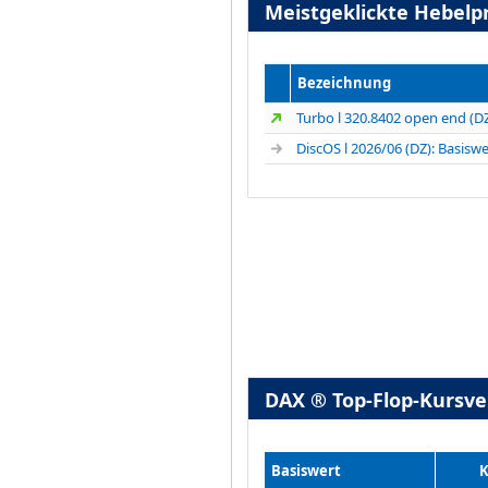
Meistgeklickte Hebel
Bezeichnung
Turbo l 320.8402 open end (D
DiscOS l 2026/06 (DZ): Basisw
DAX ® Top-Flop-Kursv
Basiswert
K