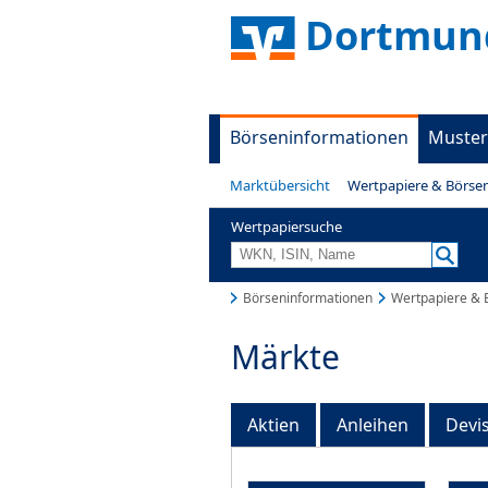
Dortmund
Börseninformationen
Muster
Marktübersicht
Wertpapiere & Börse
Wertpapiersuche
Börseninformationen
Wertpapiere & 
Märkte
Aktien
Anleihen
Devi