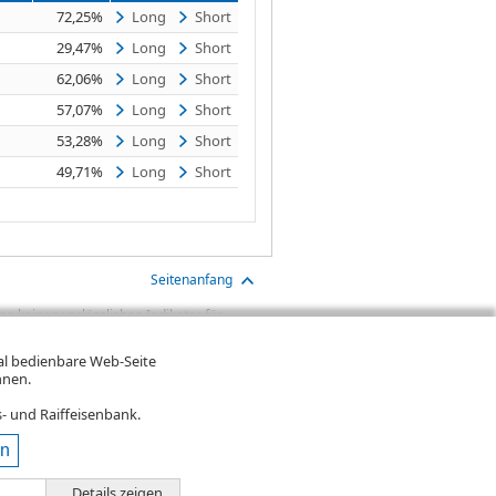
72,25%
Long
Short
29,47%
Long
Short
62,06%
Long
Short
57,07%
Long
Short
53,28%
Long
Short
49,71%
Long
Short
Seitenanfang
n keinen verlässlichen Indikator für
aben sind Transaktionskosten (wie z.B.
gt. Oftmals kommen auch noch
mal bedienbare Web-Seite
ereinigte Wertentwicklung bzw.
hnen.
n. Falls Kurse in Fremdwährung notieren,
- und Raiffeisenbank.
en
Details zeigen