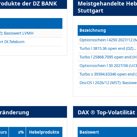
produkte der DZ BANK
Meistgehandelte Hebe
Stuttgart
Bezeichnung
Z): Basiswert LVMH
Optionsschein l 4250 2027/12 (M
ert Dt.Telekom
Turbo l 3815.36 open end (DZ)...
Turbo l 25868.7095 open end (HS
Optionsschein l 30 2027/06 (UCB)
Turbo s 39394.63346 open end (
DiscOS l 2026/12 (MST): Basiswer
eränderung
DAX ® Top-Volatilität
urs
±%
Hebelprodukte
Basiswert