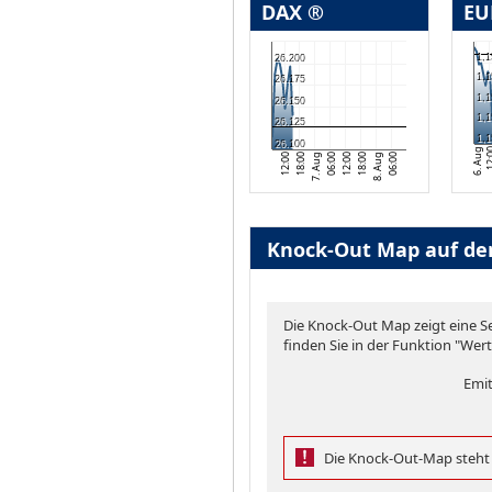
DAX ®
EU
1,1
26.200
1,1
26.175
1,1
26.150
1,1
26.125
1,1
26.100
6. Aug
12:
12:00
8. Aug
18:00
06:00
18:00
06:00
12:00
7. Aug
Knock-Out Map auf de
Die Knock-Out Map zeigt eine 
finden Sie in der Funktion "Wer
Emi
Die Knock-Out-Map steht a