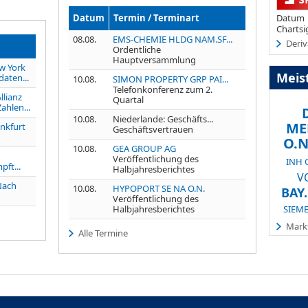
Datum
Termin / Terminart
Datum
Chartsi
08.08.
EMS-CHEMIE HLDG NAM.SF...
Deriv
Ordentliche
Hauptversammlung
w York
Meis
daten...
10.08.
SIMON PROPERTY GRP PAI...
Telefonkonferenz zum 2.
llianz
Quartal
ahlen...
10.08.
Niederlande: Geschäfts...
ME
nkfurt
Geschäftsvertrauen
O.N
10.08.
GEA GROUP AG
Veröffentlichung des
INH 
ft...
Halbjahresberichtes
V
Nach
10.08.
HYPOPORT SE NA O.N.
BAY
Veröffentlichung des
Halbjahresberichtes
SIEME
Markt
Alle Termine