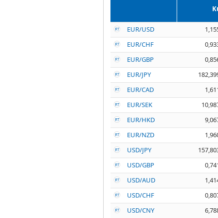
K
EUR/USD
1,15
EUR/CHF
0,93
EUR/GBP
0,85
EUR/JPY
182,39
EUR/CAD
1,61
EUR/SEK
10,98
EUR/HKD
9,06
EUR/NZD
1,96
USD/JPY
157,80
USD/GBP
0,74
USD/AUD
1,41
USD/CHF
0,80
USD/CNY
6,78