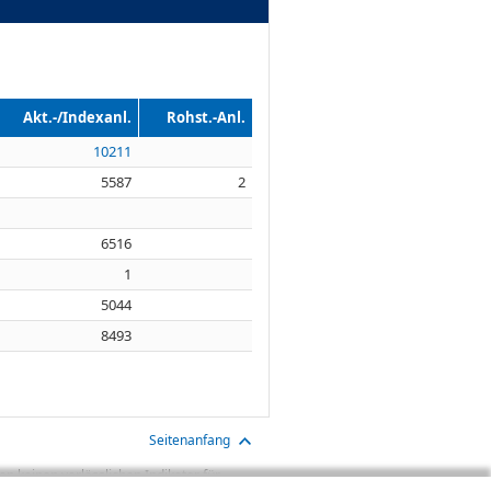
Akt.-/Indexanl.
Rohst.-Anl.
10211
5587
2
6516
1
5044
8493
Seitenanfang
n keinen verlässlichen Indikator für