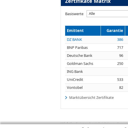
Zertifikate Matrix
Alle
Basiswerte
Emittent
Garantie
DZ BANK
386
BNP Paribas
717
Deutsche Bank
96
Goldman Sachs
250
ING Bank
UniCredit
533
Vontobel
82
Marktübersicht Zertifikate
Wichtig:
Es ist zu berücksichtigen, dass 