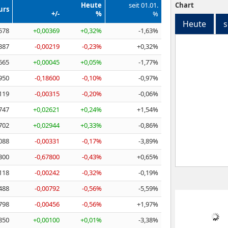
Heute
seit 01.01.
Chart
urs
+/-
%
%
Heute
s
578
+0,00369
+0,32%
-1,63%
387
-0,00219
-0,23%
+0,32%
665
+0,00045
+0,05%
-1,77%
950
-0,18600
-0,10%
-0,97%
119
-0,00315
-0,20%
-0,06%
747
+0,02621
+0,24%
+1,54%
702
+0,02944
+0,33%
-0,86%
088
-0,00331
-0,17%
-3,89%
300
-0,67800
-0,43%
+0,65%
118
-0,00242
-0,32%
-0,19%
488
-0,00792
-0,56%
-5,59%
798
-0,00456
-0,56%
+1,97%
850
+0,00100
+0,01%
-3,38%