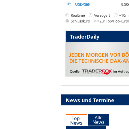
USD/SEK
9,50
Realtime
Verzögert
+10mi
Schlusskurs
Zur Top/Flop-Kursl
TraderDaily
News und Termine
Alle
Top-
News
News