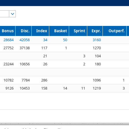
Bonus
Disc.
Index
Basket
Sprint
Expr.
Outperf.
28684
42058
34
50
3160
27752
37138
117
1
1270
21
3
104
23244
10656
26
2
180
10782
7784
286
1096
1
9126
10453
158
14
11
1219
3
sich die Angaben auf die Vergangenheit beziehen und historische Wertentwicklunge