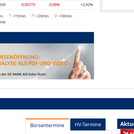
659
-0,00773
-0,08%
+2,92%
n.
+15min.
+20min.
+30min.
iste
Aktue
HV-Termine
Börsentermine