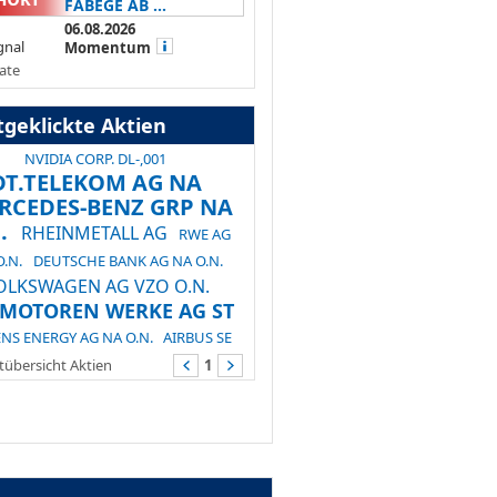
FABEGE AB ...
06.08.2026
gnal
Momentum
ate
tgeklickte Aktien
NVIDIA CORP. DL-,001
DT.TELEKOM AG NA
RCEDES-BENZ GRP NA
.
RHEINMETALL AG
RWE AG
O.N.
DEUTSCHE BANK AG NA O.N.
OLKSWAGEN AG VZO O.N.
.MOTOREN WERKE AG ST
NS ENERGY AG NA O.N.
AIRBUS SE
übersicht Aktien
1