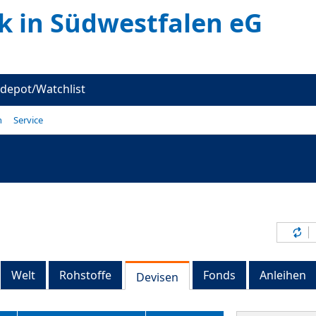
k in Südwestfalen eG
depot/Watchlist
n
Service
Inh
Welt
Rohstoffe
Fonds
Anleihen
Devisen