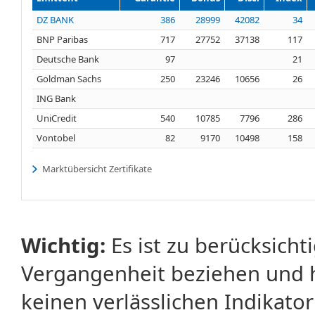
DZ BANK
386
28999
42082
34
BNP Paribas
717
27752
37138
117
Deutsche Bank
97
21
Goldman Sachs
250
23246
10656
26
ING Bank
UniCredit
540
10785
7796
286
Vontobel
82
9170
10498
158
Marktübersicht Zertifikate
Wichtig:
Es ist zu berücksicht
Vergangenheit beziehen und 
keinen verlässlichen Indikator