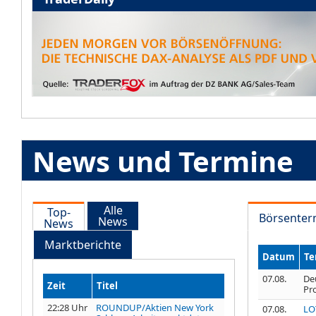
News und Termine
Alle
Top-
Börsenter
News
News
Marktberichte
Datum
Te
07.08.
De
Zeit
Titel
Pr
22:28 Uhr
ROUNDUP/Aktien New York
07.08.
LO