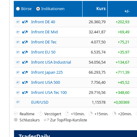
Börse
Indikationen
Kurs
+/-
Infront DE 40
26.360,79
+202,93
Infront DE Mid
32.441,87
+69,49
Infront DE Tec
4.077,50
+75,21
Infront EU 50
6.535,74
+35,97
Infront USA Industrial
54.056,54
+134,67
Infront Japan 225
66.293,75
+711,39
Infront USA 500
7.756,40
+45,52
Infront USA Tec 100
29.716,56
+348,60
EUR/USD
1,15578
+0,00369
Realtime
Verzögert
+10min.
+15min.
+20min.
Schlusskurs
Zur Top/Flop-Kursliste
TraderDaily