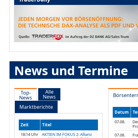
News und Termine
Alle
Top-
Börsenter
News
News
Marktberichte
Datum
Te
07.08.
De
Zeit
Titel
Pr
18:14 Uhr
AKTIEN IM FOKUS 2: Allianz
07.08.
Fra