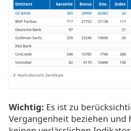
Emittent
Garantie
Bonus
Disc.
Index
DZ BANK
385
28999
42082
34
BNP Paribas
717
27752
37138
117
Deutsche Bank
97
21
Goldman Sachs
250
23246
10656
26
ING Bank
UniCredit
540
10785
7796
286
Vontobel
82
9170
10498
158
Marktübersicht Zertifikate
Wichtig:
Es ist zu berücksicht
Vergangenheit beziehen und 
keinen verlässlichen Indikator