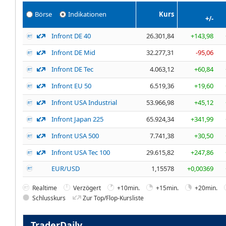
Börse
Indikationen
Kurs
+/-
Infront DE 40
26.301,84
+143,98
Infront DE Mid
32.277,31
-95,06
Infront DE Tec
4.063,12
+60,84
Infront EU 50
6.519,36
+19,60
Infront USA Industrial
53.966,98
+45,12
Infront Japan 225
65.924,34
+341,99
Infront USA 500
7.741,38
+30,50
Infront USA Tec 100
29.615,82
+247,86
EUR/USD
1,15578
+0,00369
Realtime
Verzögert
+10min.
+15min.
+20min.
Schlusskurs
Zur Top/Flop-Kursliste
TraderDaily