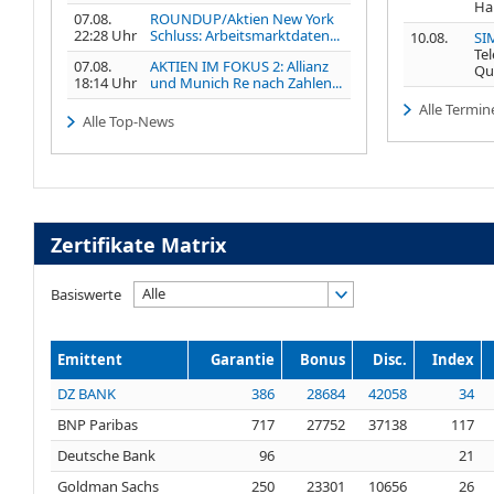
Ha
07.08.
ROUNDUP/Aktien New York
22:28 Uhr
Schluss: Arbeitsmarktdaten...
10.08.
SI
Te
07.08.
AKTIEN IM FOKUS 2: Allianz
Qu
18:14 Uhr
und Munich Re nach Zahlen...
Alle Termin
Alle Top-News
Zertifikate Matrix
Alle
Basiswerte
Emittent
Garantie
Bonus
Disc.
Index
DZ BANK
386
28684
42058
34
BNP Paribas
717
27752
37138
117
Deutsche Bank
96
21
Goldman Sachs
250
23301
10656
26