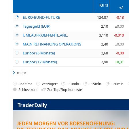
Kurs
+/-
EURO-BUND-FUTURE
124,87
-0,13
Tagesgeld (EUR)
2,10
±0,00
UMLAUFR.OEFFENTL.ANL.
3,110
-0,010
MAIN REFINANCING OPERATIONS
2,40
±0,00
Euribor (6 Monate)
2,68
-0,00
Euribor (12 Monate)
2,90
+0,01
mehr
Realtime
Verzögert
+10min.
+15min.
+20min.
Schlusskurs
Zur Top/Flop-Kursliste
TraderDaily