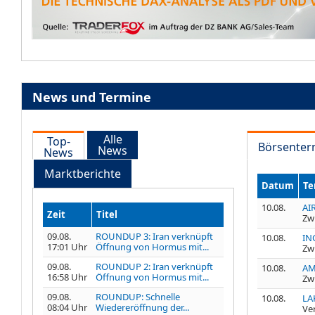
News und Termine
Alle
Top-
Börsenter
News
News
Marktberichte
Datum
Te
10.08.
AI
Zeit
Titel
Zw
09.08.
ROUNDUP 3: Iran verknüpft
10.08.
IN
17:01 Uhr
Öffnung von Hormus mit...
Zw
09.08.
ROUNDUP 2: Iran verknüpft
10.08.
AM
16:58 Uhr
Öffnung von Hormus mit...
Zw
09.08.
ROUNDUP: Schnelle
10.08.
LA
08:04 Uhr
Wiedereröffnung der...
Ve