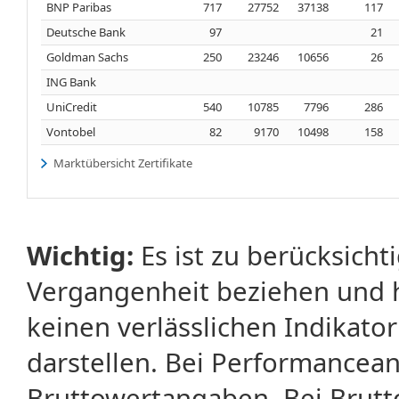
BNP Paribas
717
27752
37138
117
Deutsche Bank
97
21
Goldman Sachs
250
23246
10656
26
ING Bank
UniCredit
540
10785
7796
286
Vontobel
82
9170
10498
158
Marktübersicht Zertifikate
Wichtig:
Es ist zu berücksicht
Vergangenheit beziehen und 
keinen verlässlichen Indikator
darstellen. Bei Performancean
Bruttowertangaben. Bei Brut