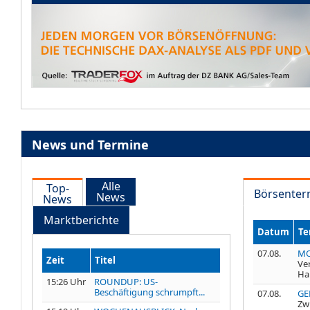
News und Termine
Alle
Top-
Börsenter
News
News
Marktberichte
Datum
Te
07.08.
MO
Zeit
Titel
Ve
Ha
15:26 Uhr
ROUNDUP: US-
Beschäftigung schrumpft...
07.08.
GE
Zw