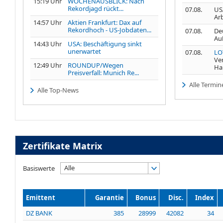
15:19 Uhr
WOCHENAUSBLICK: Nach
Rekordjagd rückt...
07.08.
USA
Ar
14:57 Uhr
Aktien Frankfurt: Dax auf
Rekordhoch - US-Jobdaten...
07.08.
De
Au
14:43 Uhr
USA: Beschäftigung sinkt
unerwartet
07.08.
LO
Ve
12:49 Uhr
ROUNDUP/Wegen
Ha
Preisverfall: Munich Re...
Alle Termin
Alle Top-News
Zertifikate Matrix
Alle
Basiswerte
Emittent
Garantie
Bonus
Disc.
Index
DZ BANK
385
28999
42082
34