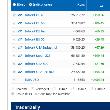
Börse
Indikationen
Kurs
+/-
Infront DE 40
26.317,22
+159,36
Infront DE Mid
32.478,82
+106,45
Infront DE Tec
4.068,63
+66,35
Infront EU 50
6.529,25
+29,48
Infront USA Industrial
53.989,25
+67,39
Infront Japan 225
66.181,80
+599,44
Infront USA 500
7.732,54
+21,66
Infront USA Tec 100
29.522,30
+154,34
EUR/USD
1,15553
+0,00344
Realtime
Verzögert
+10min.
+15min.
+20min.
Schlusskurs
Zur Top/Flop-Kursliste
TraderDaily