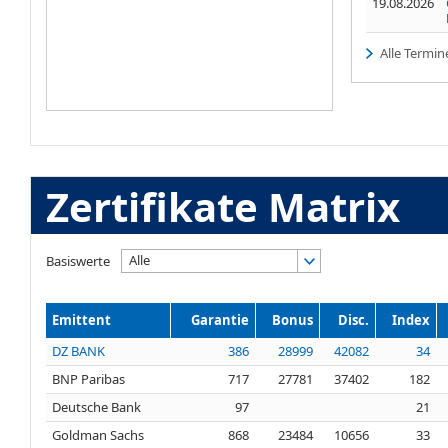
19.08.2026
Alle Termin
Zertifikate Matrix
Alle
Basiswerte
Emittent
Garantie
Bonus
Disc.
Index
DZ BANK
386
28999
42082
34
BNP Paribas
717
27781
37402
182
Deutsche Bank
97
21
Goldman Sachs
868
23484
10656
33