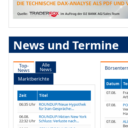
News und Termine
Alle
Top-
Börsenter
News
News
Marktberichte
Datum
Te
07.08.
Fra
Zeit
Titel
Ar
06:35 Uhr
ROUNDUP/Neue Hypothek
07.08.
PO
für Iran-Gespräche:...
Ve
Ha
06.08.
ROUNDUP/Aktien New York
22:32 Uhr
Schluss: Verluste nach...
07.08.
AL
Be