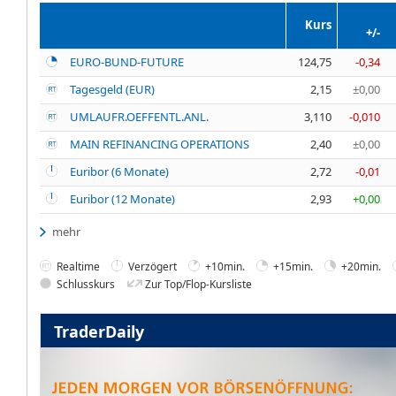
Kurs
+/-
EURO-BUND-FUTURE
124,75
-0,34
Tagesgeld (EUR)
2,15
±0,00
UMLAUFR.OEFFENTL.ANL.
3,110
-0,010
MAIN REFINANCING OPERATIONS
2,40
±0,00
Euribor (6 Monate)
2,72
-0,01
Euribor (12 Monate)
2,93
+0,00
mehr
Realtime
Verzögert
+10min.
+15min.
+20min.
Schlusskurs
Zur Top/Flop-Kursliste
TraderDaily