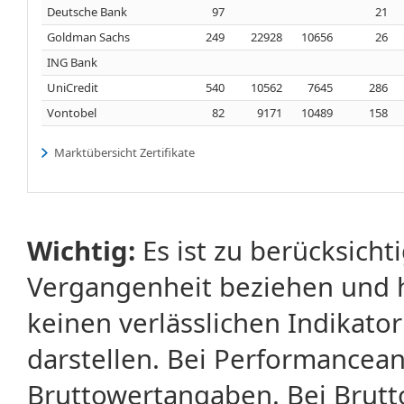
Deutsche Bank
97
21
Goldman Sachs
249
22928
10656
26
ING Bank
UniCredit
540
10562
7645
286
Vontobel
82
9171
10489
158
Marktübersicht Zertifikate
Wichtig:
Es ist zu berücksicht
Vergangenheit beziehen und 
keinen verlässlichen Indikator
darstellen. Bei Performancean
Bruttowertangaben. Bei Brut