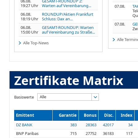
06.08.
GESAMT-ROUNDUP 2:
19:27 Uhr
Warten auf Vereinbarung...
07.08.
TA
Te
06.08.
ROUNDUP/Aktien Frankfurt
Qu
18:19 Uhr
Schluss: Dax an...
07.08.
GE
06.08.
GESAMT-ROUNDUP: Warten
Zw
15:00 Uhr
auf Vereinbarung zu Straße...
Alle Termin
Alle Top-News
Zertifikate Matrix
Alle
Basiswerte
Emittent
Garantie
Bonus
Disc.
Index
DZ BANK
383
28363
42017
34
BNP Paribas
715
27752
36183
117