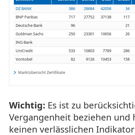
DZ BANK
386
28684
42058
34
BNP Paribas
717
27752
37138
117
Deutsche Bank
96
21
Goldman Sachs
250
23301
10656
26
ING Bank
UniCredit
533
10803
7789
286
Vontobel
82
9126
10453
158
Marktübersicht Zertifikate
Wichtig:
Es ist zu berücksicht
Vergangenheit beziehen und 
keinen verlässlichen Indikator