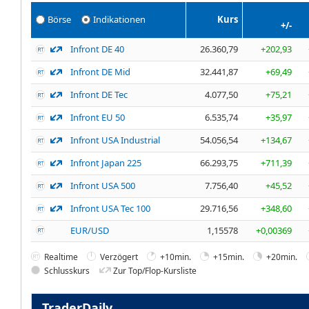
Börse
Indikationen
Kurs
+/-
Infront DE 40
26.360,79
+202,93
Infront DE Mid
32.441,87
+69,49
Infront DE Tec
4.077,50
+75,21
Infront EU 50
6.535,74
+35,97
Infront USA Industrial
54.056,54
+134,67
Infront Japan 225
66.293,75
+711,39
Infront USA 500
7.756,40
+45,52
Infront USA Tec 100
29.716,56
+348,60
EUR/USD
1,15578
+0,00369
Realtime
Verzögert
+10min.
+15min.
+20min.
Schlusskurs
Zur Top/Flop-Kursliste
TraderDaily