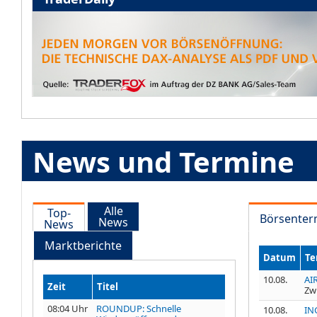
News und Termine
Alle
Top-
Börsenter
News
News
Marktberichte
Datum
Te
10.08.
AI
Zeit
Titel
Zw
08:04 Uhr
ROUNDUP: Schnelle
10.08.
IN