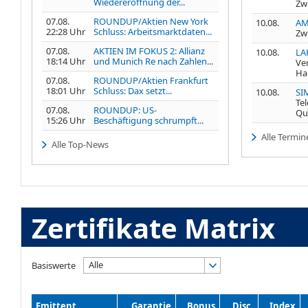
Wiedereröffnung der...
Zw
07.08.
ROUNDUP/Aktien New York
10.08.
AM
22:28 Uhr
Schluss: Arbeitsmarktdaten...
Zw
07.08.
AKTIEN IM FOKUS 2: Allianz
10.08.
LA
18:14 Uhr
und Munich Re nach Zahlen...
Ve
Ha
07.08.
ROUNDUP/Aktien Frankfurt
18:01 Uhr
Schluss: Dax setzt...
10.08.
SI
Te
07.08.
ROUNDUP: US-
Qu
15:26 Uhr
Beschäftigung schrumpft...
Alle Termin
Alle Top-News
Zertifikate Matrix
Alle
Basiswerte
Emittent
Garantie
Bonus
Disc.
Index