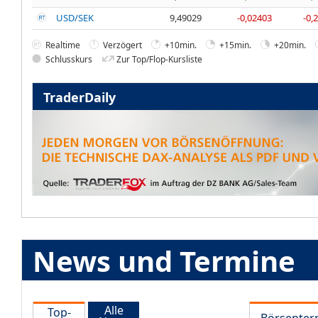
USD/SEK
9,49029
-0,02403
-0,
Realtime
Verzögert
+10min.
+15min.
+20min.
Schlusskurs
Zur Top/Flop-Kursliste
TraderDaily
News und Termine
Alle
Top-
Börsenter