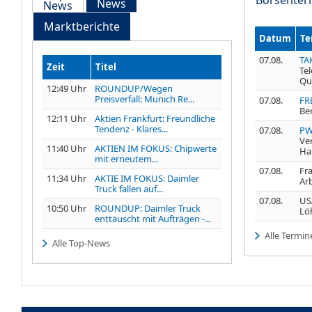
News
News
Marktberichte
Datum
Te
07.08.
TA
Zeit
Titel
Te
Qu
12:49 Uhr
ROUNDUP/Wegen
Preisverfall: Munich Re...
07.08.
FR
Be
12:11 Uhr
Aktien Frankfurt: Freundliche
Tendenz - Klares...
07.08.
PW
Ve
11:40 Uhr
AKTIEN IM FOKUS: Chipwerte
Ha
mit erneutem...
07.08.
Fra
11:34 Uhr
AKTIE IM FOKUS: Daimler
Ar
Truck fallen auf...
07.08.
USA
10:50 Uhr
ROUNDUP: Daimler Truck
Lö
enttäuscht mit Aufträgen -...
Alle Termin
Alle Top-News