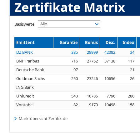
Zertifikate Matrix
Alle
Basiswerte
Emittent
Garantie
Bonus
Disc.
Index
DZ BANK
385
28999
42082
34
BNP Paribas
716
27752
37138
117
Deutsche Bank
97
21
Goldman Sachs
250
23246
10656
26
ING Bank
UniCredit
540
10785
7796
286
Vontobel
82
9170
10498
158
Marktübersicht Zertifikate