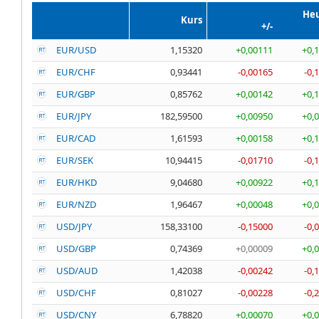
He
Kurs
+/-
EUR/USD
1,15320
+0,00111
+0,
EUR/CHF
0,93441
-0,00165
-0,
EUR/GBP
0,85762
+0,00142
+0,
EUR/JPY
182,59500
+0,00950
+0,
EUR/CAD
1,61593
+0,00158
+0,
EUR/SEK
10,94415
-0,01710
-0,
EUR/HKD
9,04680
+0,00922
+0,
EUR/NZD
1,96467
+0,00048
+0,
USD/JPY
158,33100
-0,15000
-0,
USD/GBP
0,74369
+0,00009
+0,
USD/AUD
1,42038
-0,00242
-0,
USD/CHF
0,81027
-0,00228
-0,
USD/CNY
6,78820
+0,00070
+0,