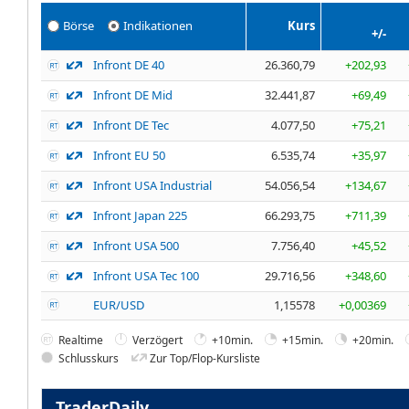
Börse
Indikationen
Kurs
+/-
Infront DE 40
26.360,79
+202,93
Infront DE Mid
32.441,87
+69,49
Infront DE Tec
4.077,50
+75,21
Infront EU 50
6.535,74
+35,97
Infront USA Industrial
54.056,54
+134,67
Infront Japan 225
66.293,75
+711,39
Infront USA 500
7.756,40
+45,52
Infront USA Tec 100
29.716,56
+348,60
EUR/USD
1,15578
+0,00369
Realtime
Verzögert
+10min.
+15min.
+20min.
Schlusskurs
Zur Top/Flop-Kursliste
TraderDaily