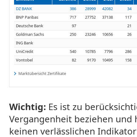
DZ BANK
386
28999
42082
34
BNP Paribas
717
27752
37138
117
Deutsche Bank
97
21
Goldman Sachs
250
23246
10656
26
ING Bank
UniCredit
540
10785
7796
286
Vontobel
82
9170
10495
158
Marktübersicht Zertifikate
Wichtig:
Es ist zu berücksicht
Vergangenheit beziehen und 
keinen verlässlichen Indikator