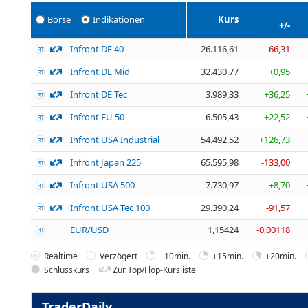
Börse
Indikationen
Kurs
+/-
Infront DE 40
26.116,61
-66,31
Infront DE Mid
32.430,77
+0,95
Infront DE Tec
3.989,33
+36,25
Infront EU 50
6.505,43
+22,52
Infront USA Industrial
54.492,52
+126,73
Infront Japan 225
65.595,98
-133,00
Infront USA 500
7.730,97
+8,70
Infront USA Tec 100
29.390,24
-91,57
EUR/USD
1,15424
-0,00118
Realtime
Verzögert
+10min.
+15min.
+20min.
Schlusskurs
Zur Top/Flop-Kursliste
TraderDaily