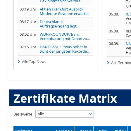
Dax nimmt sich weitere...
Te
Qu
08:19 Uhr
Aktien Frankfurt Ausblick:
Moderate Gewinne erwartet
06.08.
R.
Ve
08:17 Uhr
Deutschland:
Ha
Auftragseingang legt...
06.08.
REL
08:02 Uhr
WDH/ROUNDUP/Iran:
Zw
Vereinbarung mit Oman zu...
06.08.
NN
07:16 Uhr
DAX-FLASH: Etwas höher in
Ve
Sicht der jüngsten Rekorde...
Ha
Alle Top-News
Alle Termin
Zertifikate Matrix
Alle
Basiswerte