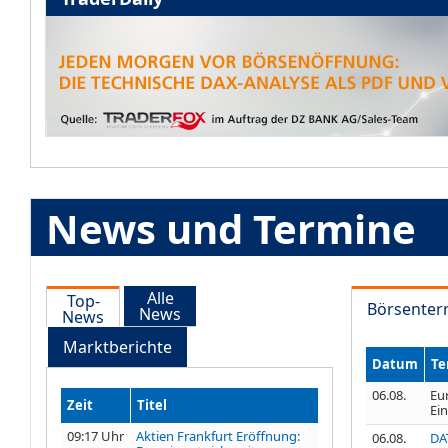
News und Termine
Alle
Top-
Börsenter
News
News
Marktberichte
Datum
Te
06.08.
Eur
Zeit
Titel
Ei
09:17 Uhr
Aktien Frankfurt Eröffnung:
06.08.
DA