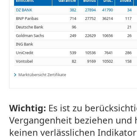
Emittent
Garantie
Bonus
Disc.
Index
DZ BANK
382
27894
41790
34
BNP Paribas
714
27752
36214
117
Deutsche Bank
96
21
Goldman Sachs
249
22629
10656
26
ING Bank
UniCredit
539
10536
7641
286
Vontobel
82
9169
10502
158
Marktübersicht Zertifikate
Wichtig:
Es ist zu berücksicht
Vergangenheit beziehen und 
keinen verlässlichen Indikator