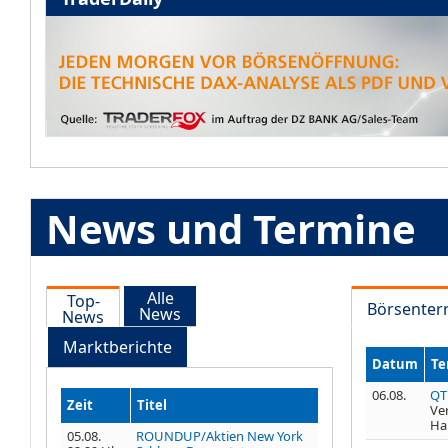
News und Termine
Alle
Top-
Börsenter
News
News
Marktberichte
Datum
Te
06.08.
QT
Zeit
Titel
Ve
Ha
05.08.
ROUNDUP/Aktien New York