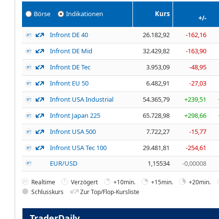
Börse
Indikationen
Kurs
+/-
Infront DE 40
26.182,92
-162,16
Infront DE Mid
32.429,82
-163,90
Infront DE Tec
3.953,09
-48,95
Infront EU 50
6.482,91
-27,03
Infront USA Industrial
54.365,79
+239,51
Infront Japan 225
65.728,98
+298,66
Infront USA 500
7.722,27
-15,77
Infront USA Tec 100
29.481,81
-254,61
EUR/USD
1,15534
-0,00008
Realtime
Verzögert
+10min.
+15min.
+20min.
Schlusskurs
Zur Top/Flop-Kursliste
TraderDaily