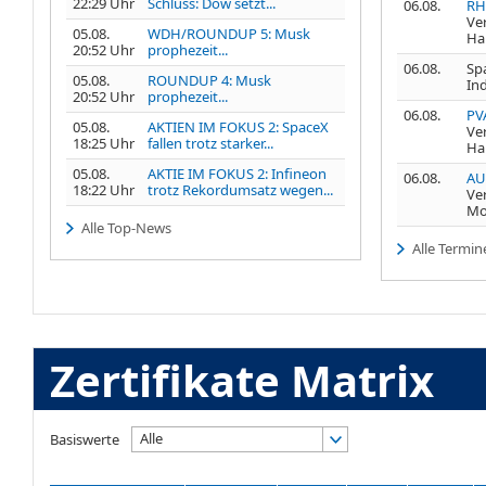
22:29 Uhr
Schluss: Dow setzt...
06.08.
RH
Ve
05.08.
WDH/ROUNDUP 5: Musk
Ha
20:52 Uhr
prophezeit...
06.08.
Spa
05.08.
ROUNDUP 4: Musk
In
20:52 Uhr
prophezeit...
06.08.
PV
05.08.
AKTIEN IM FOKUS 2: SpaceX
Ve
18:25 Uhr
fallen trotz starker...
Ha
05.08.
AKTIE IM FOKUS 2: Infineon
06.08.
AU
18:22 Uhr
trotz Rekordumsatz wegen...
Ve
Mo
Alle Top-News
Alle Termin
Zertifikate Matrix
Alle
Basiswerte