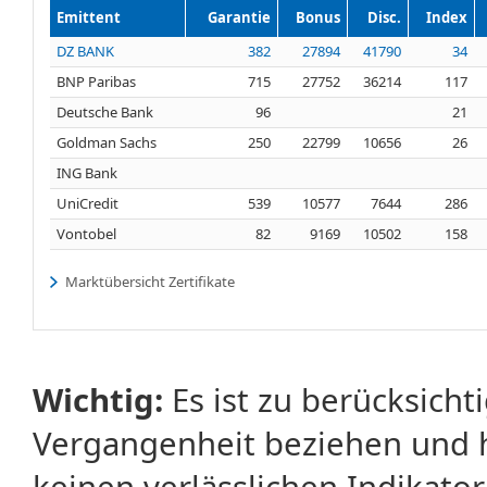
Emittent
Garantie
Bonus
Disc.
Index
DZ BANK
382
27894
41790
34
BNP Paribas
715
27752
36214
117
Deutsche Bank
96
21
Goldman Sachs
250
22799
10656
26
ING Bank
UniCredit
539
10577
7644
286
Vontobel
82
9169
10502
158
Marktübersicht Zertifikate
Wichtig:
Es ist zu berücksicht
Vergangenheit beziehen und 
keinen verlässlichen Indikator