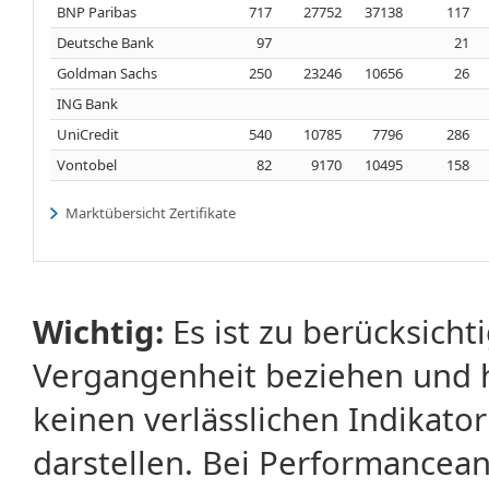
BNP Paribas
717
27752
37138
117
Deutsche Bank
97
21
Goldman Sachs
250
23246
10656
26
ING Bank
UniCredit
540
10785
7796
286
Vontobel
82
9170
10495
158
Marktübersicht Zertifikate
Wichtig:
Es ist zu berücksicht
Vergangenheit beziehen und 
keinen verlässlichen Indikator
darstellen. Bei Performancean