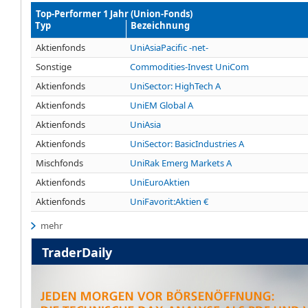
Top-Performer 1 Jahr (Union-Fonds)
Typ
Bezeichnung
Aktienfonds
UniAsiaPacific -net-
Sonstige
Commodities-Invest UniCom
Aktienfonds
UniSector: HighTech A
Aktienfonds
UniEM Global A
Aktienfonds
UniAsia
Aktienfonds
UniSector: BasicIndustries A
Mischfonds
UniRak Emerg Markets A
Aktienfonds
UniEuroAktien
Aktienfonds
UniFavorit:Aktien €
mehr
TraderDaily