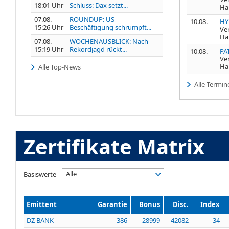
18:01 Uhr
Schluss: Dax setzt...
Ha
07.08.
ROUNDUP: US-
10.08.
HY
15:26 Uhr
Beschäftigung schrumpft...
Ve
Ha
07.08.
WOCHENAUSBLICK: Nach
15:19 Uhr
Rekordjagd rückt...
10.08.
PA
Ve
Ha
Alle Top-News
Alle Termin
Zertifikate Matrix
Alle
Basiswerte
Emittent
Garantie
Bonus
Disc.
Index
DZ BANK
386
28999
42082
34