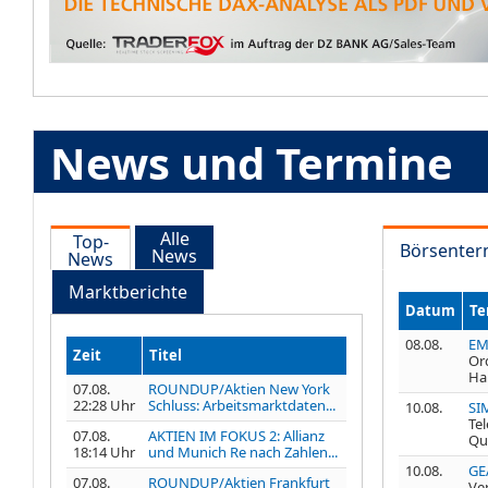
News und Termine
Alle
Top-
Börsenter
News
News
Marktberichte
Datum
Te
08.08.
EM
Zeit
Titel
Or
Ha
07.08.
ROUNDUP/Aktien New York
22:28 Uhr
Schluss: Arbeitsmarktdaten...
10.08.
SI
Te
07.08.
AKTIEN IM FOKUS 2: Allianz
Qu
18:14 Uhr
und Munich Re nach Zahlen...
10.08.
GE
07.08.
ROUNDUP/Aktien Frankfurt
Ve