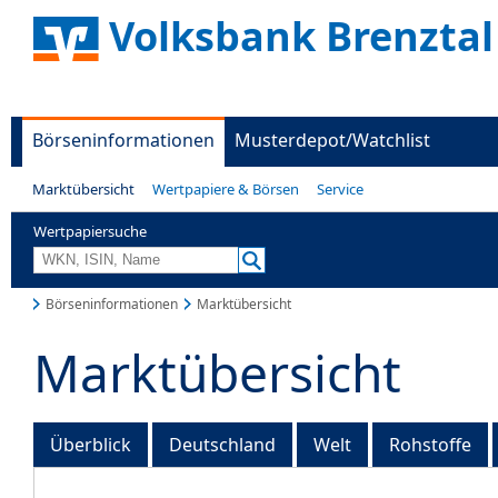
Volksbank Brenztal
Börseninformationen
Musterdepot/Watchlist
Marktübersicht
Wertpapiere & Börsen
Service
Wertpapiersuche
Börseninformationen
Marktübersicht
Marktübersicht
Überblick
Deutschland
Welt
Rohstoffe