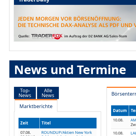
News und Termine
Top-
Alle
Börsenter
News
News
Marktberichte
Datum
Te
10.08.
AM
Zeit
Titel
Zw
07.08.
ROUNDUP/Aktien New York
10.08.
LA