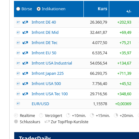
Börse
Indikationen
Kurs
+/-
Infront DE 40
26.360,79
+202,93
Infront DE Mid
32.441,87
+69,49
Infront DE Tec
4.077,50
+75,21
Infront EU 50
6.535,74
+35,97
Infront USA Industrial
54.056,54
+134,67
Infront Japan 225
66.293,75
+711,39
Infront USA 500
7.756,40
+45,52
Infront USA Tec 100
29.716,56
+348,60
EUR/USD
1,15578
+0,00369
Realtime
Verzögert
+10min.
+15min.
+20min.
Schlusskurs
Zur Top/Flop-Kursliste
TraderDaily