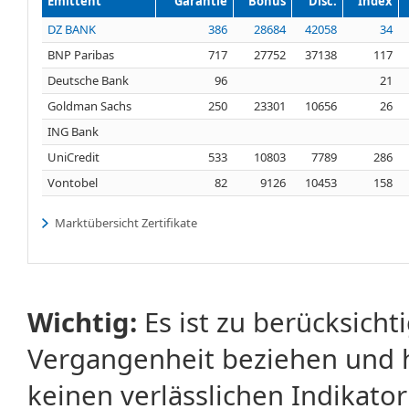
Emittent
Garantie
Bonus
Disc.
Index
DZ BANK
386
28684
42058
34
BNP Paribas
717
27752
37138
117
Deutsche Bank
96
21
Goldman Sachs
250
23301
10656
26
ING Bank
UniCredit
533
10803
7789
286
Vontobel
82
9126
10453
158
Marktübersicht Zertifikate
Wichtig:
Es ist zu berücksicht
Vergangenheit beziehen und 
keinen verlässlichen Indikator