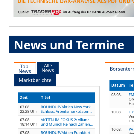
News und Termine
Alle
Top-
Börsenter
News
News
Marktberichte
Datum
Te
08.08.
EM
Zeit
Titel
Or
Ha
07.08.
ROUNDUP/Aktien New York
22:28 Uhr
Schluss: Arbeitsmarktdaten...
10.08.
HY
Ve
07.08.
AKTIEN IM FOKUS 2: Allianz
Ha
18:14 Uhr
und Munich Re nach Zahlen...
10.08.
PA
07.08.
ROUNDUP/Aktien Frankfurt
Ve