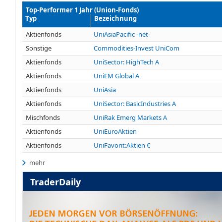
Top-Performer 1 Jahr (Union-Fonds)
Typ
Bezeichnung
Aktienfonds
UniAsiaPacific -net-
Sonstige
Commodities-Invest UniCom
Aktienfonds
UniSector: HighTech A
Aktienfonds
UniEM Global A
Aktienfonds
UniAsia
Aktienfonds
UniSector: BasicIndustries A
Mischfonds
UniRak Emerg Markets A
Aktienfonds
UniEuroAktien
Aktienfonds
UniFavorit:Aktien €
mehr
TraderDaily