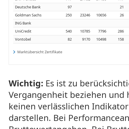
Deutsche Bank
97
21
Goldman Sachs
250
23246
10656
26
ING Bank
UniCredit
540
10785
7796
286
Vontobel
82
9170
10498
158
Marktübersicht Zertifikate
Wichtig:
Es ist zu berücksicht
Vergangenheit beziehen und 
keinen verlässlichen Indikator
darstellen. Bei Performancean