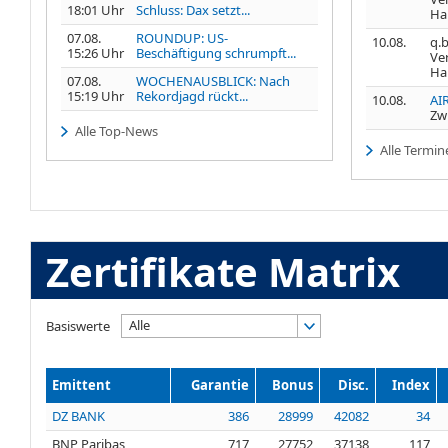
18:01 Uhr
Schluss: Dax setzt...
Ha
07.08.
ROUNDUP: US-
10.08.
q.b
15:26 Uhr
Beschäftigung schrumpft...
Ve
Ha
07.08.
WOCHENAUSBLICK: Nach
15:19 Uhr
Rekordjagd rückt...
10.08.
AI
Zw
Alle Top-News
Alle Termin
Zertifikate Matrix
Alle
Basiswerte
Emittent
Garantie
Bonus
Disc.
Index
DZ BANK
386
28999
42082
34
BNP Paribas
717
27752
37138
117