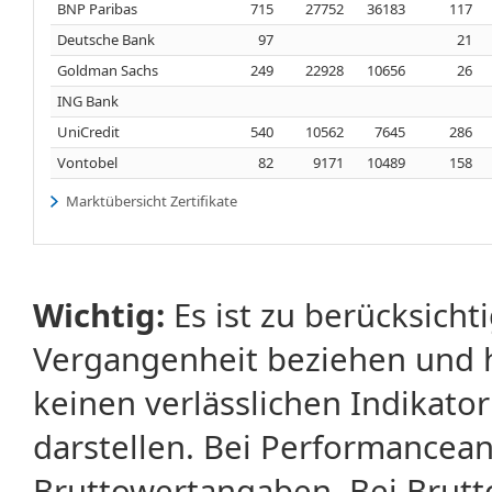
BNP Paribas
715
27752
36183
117
Deutsche Bank
97
21
Goldman Sachs
249
22928
10656
26
ING Bank
UniCredit
540
10562
7645
286
Vontobel
82
9171
10489
158
Marktübersicht Zertifikate
Wichtig:
Es ist zu berücksicht
Vergangenheit beziehen und 
keinen verlässlichen Indikator
darstellen. Bei Performancean
Bruttowertangaben. Bei Brut