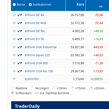
Börse
Indikationen
Kurs
+/-
Infront DE 40
26.157,86
-25,06
Infront DE Mid
32.372,38
-57,44
Infront DE Tec
4.002,28
+49,20
Infront EU 50
6.499,77
+16,85
Infront USA Industrial
53.921,86
-443,93
Infront Japan 225
65.582,36
-146,62
Infront USA 500
7.710,88
-11,39
Infront USA Tec 100
29.367,96
-113,85
EUR/USD
1,15240
+0,00031
Realtime
Verzögert
+10min.
+15min.
+20min.
Schlusskurs
Zur Top/Flop-Kursliste
TraderDaily