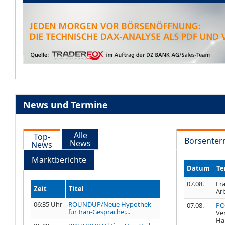
News und Termine
Alle
Top-
Börsenter
News
News
Marktberichte
Datum
Te
07.08.
Fra
Zeit
Titel
Ar
06:35 Uhr
ROUNDUP/Neue Hypothek
07.08.
PO
für Iran-Gespräche:...
Ve
Ha