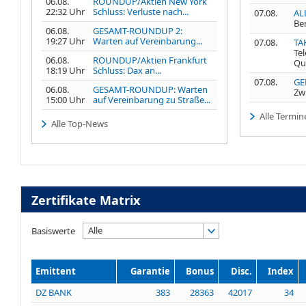
06.08.
ROUNDUP/Aktien New York
22:32 Uhr
Schluss: Verluste nach...
07.08.
AL
Be
06.08.
GESAMT-ROUNDUP 2:
19:27 Uhr
Warten auf Vereinbarung...
07.08.
TA
Te
06.08.
ROUNDUP/Aktien Frankfurt
Qu
18:19 Uhr
Schluss: Dax an...
07.08.
GE
06.08.
GESAMT-ROUNDUP: Warten
Zw
15:00 Uhr
auf Vereinbarung zu Straße...
Alle Termin
Alle Top-News
Zertifikate Matrix
Alle
Basiswerte
Emittent
Garantie
Bonus
Disc.
Index
DZ BANK
383
28363
42017
34