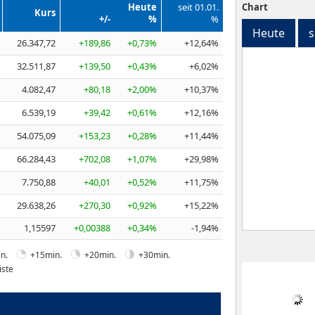
Heute
seit 01.01.
Chart
Kurs
+/-
%
%
Heute
s
26.347,72
+189,86
+0,73%
+12,64%
32.511,87
+139,50
+0,43%
+6,02%
4.082,47
+80,18
+2,00%
+10,37%
6.539,19
+39,42
+0,61%
+12,16%
54.075,09
+153,23
+0,28%
+11,44%
66.284,43
+702,08
+1,07%
+29,98%
7.750,88
+40,01
+0,52%
+11,75%
29.638,26
+270,30
+0,92%
+15,22%
1,15597
+0,00388
+0,34%
-1,94%
n.
+15min.
+20min.
+30min.
iste