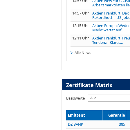
14:57 Uhr
Aktien New York Ausbl
Arbeitsmarktdaten lief
14:57 Uhr
Aktien Frankfurt: Dax
Rekordhoch - US-Jobd
12:15 Uhr
Aktien Europa: Weiter
Markt wartet auf...
12:11 Uhr
Aktien Frankfurt: Fre
Tendenz - Klares...
Alle News
Zertifikate Matrix
Alle
Basiswerte
Emittent
Garantie
DZ BANK
385