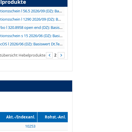
lprodukte
Optionsschein l 56.5 2026/09 (DZ): Basiswert...
Optionsschein l 1290 2026/09 (DZ): Basiswert...
Turbo l 320.8958 open end (DZ): Basiswert LVMH
Optionsschein s 15 2026/06 (DZ): Basiswert VERBIO...
DiscOS l 2026/06 (DZ): Basiswert Dt.Telekom
tübersicht Hebelprodukte
2
Akt.-/Indexanl.
Rohst.-Anl.
10253