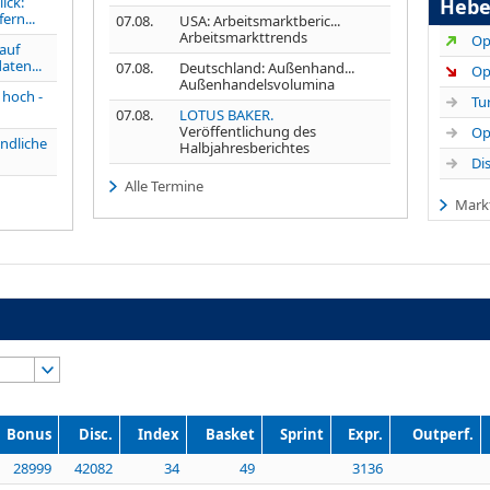
ick:
Hebe
ern...
07.08.
USA: Arbeitsmarktberic...
Arbeitsmarkttrends
 auf
aten...
07.08.
Deutschland: Außenhand...
Außenhandelsvolumina
 hoch -
07.08.
LOTUS BAKER.
Veröffentlichung des
undliche
Halbjahresberichtes
Alle Termine
Mark
Bonus
Disc.
Index
Basket
Sprint
Expr.
Outperf.
28999
42082
34
49
3136