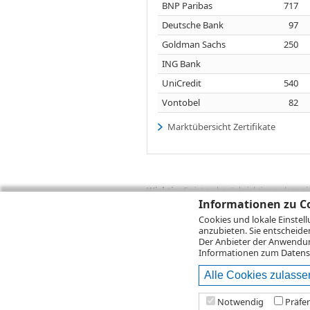
BNP Paribas
717
Deutsche Bank
97
Goldman Sachs
250
ING Bank
UniCredit
540
Vontobel
82
Marktübersicht Zertifikate
Wichtig:
Es ist zu berücksichtigen, dass 
zukünftige Ergebnisse darstellen. Bei Pe
Informationen zu Co
Provisionen, Gebühren und andere Entgelte
Cookies und lokale Einstel
Depotgebühren hinzu. Mit dem Wertentwick
anzubieten. Sie entscheide
Performance, die sich unter Berücksichti
Der Anbieter der Anwendung
kann die Rendite zudem infolge von Währ
Informationen zum
Datens
Alle Cookies zulasse
© 2026
DZ BANK AG
Bitte beachten Sie d
Notwendig
Präfe
2026 Infront Financial Technology GmbH