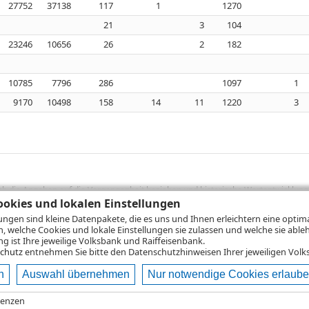
27752
37138
117
1
1270
21
3
104
23246
10656
26
2
182
10785
7796
286
1097
1
9170
10498
158
14
11
1220
3
sich die Angaben auf die Vergangenheit beziehen und historische Wertentwicklunge
rformanceangaben handelt es sich stets um Bruttowertangaben. Bei Bruttowertang
okies und lokalen Einstellungen
), die beim Erwerb von Wertpapieren in der Regel anfallen, nicht berücksichti
lungen sind kleine Datenpakete, die es uns und Ihnen erleichtern eine opti
lungsrechner können Sie auf den einzelnen Wertpapierseiten Ihre individuell b
n, welche Cookies und lokale Einstellungen sie zulassen und welche sie able
gung sämtlicher Transaktionskosten und etwaigen Depotgebühren ergibt, errechne
 ist Ihre jeweilige Volksbank und Raiffeisenbank.
ungsschwankungen steigen oder fallen.
chutz
entnehmen Sie bitte den Datenschutzhinweisen Ihrer jeweiligen Volks
n
Auswahl übernehmen
Nur notwendige Cookies erlaub
ie
Nutzungsbedingungen
Datenschutz
Hilfe
renzen