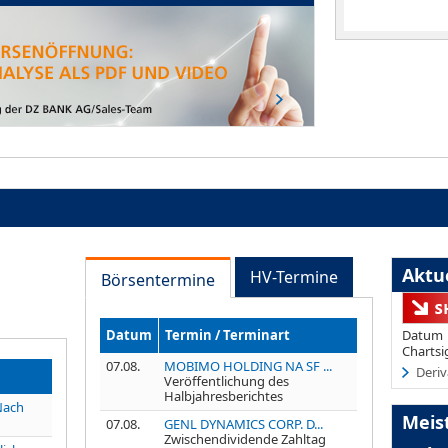
Aktue
HV-Termine
Börsentermine
Datum
Termin / Terminart
Datum
Chartsi
07.08.
MOBIMO HOLDING NA SF ...
Deriv
Veröffentlichung des
Halbjahresberichtes
Nach
Meis
07.08.
GENL DYNAMICS CORP. D...
Zwischendividende Zahltag