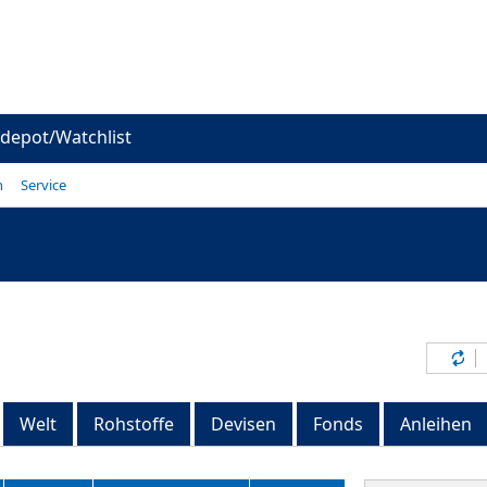
depot/Watchlist
n
Service
Inh
Welt
Rohstoffe
Devisen
Fonds
Anleihen