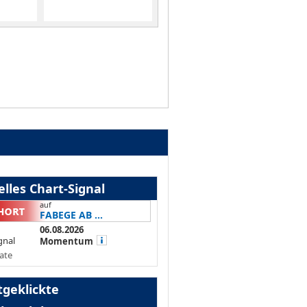
lles Chart-Signal
auf
FABEGE AB ...
06.08.2026
gnal
Momentum
ate
tgeklickte