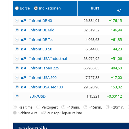
Börse
Indikationen
Kurs
+/-
Infront DE 40
26.334,01
+176,15
Infront DE Mid
32.519,32
+146,94
Infront DE Tec
4.063,63
+61,35
Infront EU 50
6.544,00
+44,23
Infront USA Industrial
53.972,92
+51,06
Infront Japan 225
65.986,85
+404,50
Infront USA 500
7.727,88
+17,00
Infront USA Tec 100
29.520,98
+153,02
EUR/USD
1,15321
+0,00112
Realtime
Verzögert
+10min.
+15min.
+20min.
Schlusskurs
Zur Top/Flop-Kursliste
TraderDaily