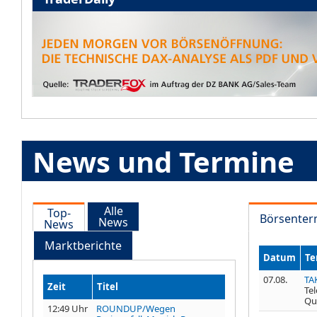
News und Termine
Alle
Top-
Börsenter
News
News
Marktberichte
Datum
Te
07.08.
TA
Zeit
Titel
Te
Qu
12:49 Uhr
ROUNDUP/Wegen