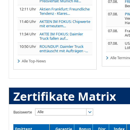
Preisverfall: Munich Re...
07.08.
FR
Be
12:11 Uhr
Aktien Frankfurt: Freundliche
Tendenz - Klares...
07.08.
PW
Ve
11:40 Uhr
AKTIEN IM FOKUS: Chipwerte
Ha
mit erneutem...
07.08.
Fra
11:34 Uhr
AKTIE IM FOKUS: Daimler
Ar
Truck fallen auf...
07.08.
USA
10:50 Uhr
ROUNDUP: Daimler Truck
Lö
enttäuscht mit Aufträgen -...
Alle Termin
Alle Top-News
Zertifikate Matrix
Alle
Basiswerte
Emittent
Garantie
Bonus
Disc.
Index