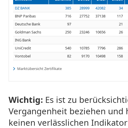
DZ BANK
385
28999
42082
34
BNP Paribas
716
27752
37138
117
Deutsche Bank
97
21
Goldman Sachs
250
23246
10656
26
ING Bank
UniCredit
540
10785
7796
286
Vontobel
82
9170
10498
158
Marktübersicht Zertifikate
Wichtig:
Es ist zu berücksicht
Vergangenheit beziehen und 
keinen verlässlichen Indikator