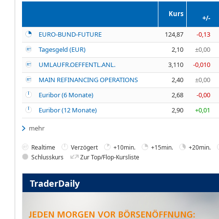
Kurs
+/-
EURO-BUND-FUTURE
124,87
-0,13
Tagesgeld (EUR)
2,10
±0,00
UMLAUFR.OEFFENTL.ANL.
3,110
-0,010
MAIN REFINANCING OPERATIONS
2,40
±0,00
Euribor (6 Monate)
2,68
-0,00
Euribor (12 Monate)
2,90
+0,01
mehr
Realtime
Verzögert
+10min.
+15min.
+20min.
Schlusskurs
Zur Top/Flop-Kursliste
TraderDaily