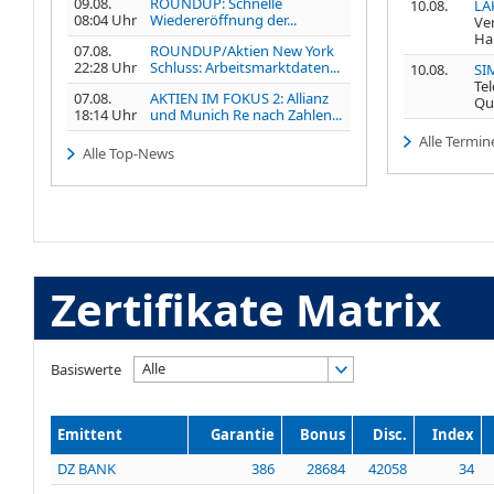
09.08.
ROUNDUP: Schnelle
10.08.
LA
08:04 Uhr
Wiedereröffnung der...
Ve
Ha
07.08.
ROUNDUP/Aktien New York
22:28 Uhr
Schluss: Arbeitsmarktdaten...
10.08.
SI
Te
07.08.
AKTIEN IM FOKUS 2: Allianz
Qu
18:14 Uhr
und Munich Re nach Zahlen...
Alle Termin
Alle Top-News
Zertifikate Matrix
Alle
Basiswerte
Emittent
Garantie
Bonus
Disc.
Index
DZ BANK
386
28684
42058
34