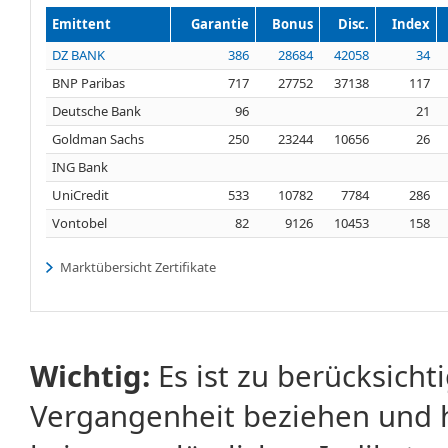
Emittent
Garantie
Bonus
Disc.
Index
DZ BANK
386
28684
42058
34
BNP Paribas
717
27752
37138
117
Deutsche Bank
96
21
Goldman Sachs
250
23244
10656
26
ING Bank
UniCredit
533
10782
7784
286
Vontobel
82
9126
10453
158
Marktübersicht Zertifikate
Wichtig:
Es ist zu berücksicht
Vergangenheit beziehen und 