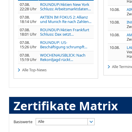
Ha
07.08.
ROUNDUP/Aktien New York
22:28 Uhr
Schluss: Arbeitsmarktdaten...
10.08.
AI
Zw
07.08.
AKTIEN IM FOKUS 2: Allianz
18:14 Uhr
und Munich Re nach Zahlen...
10.08.
IN
Zw
07.08.
ROUNDUP/Aktien Frankfurt
18:01 Uhr
Schluss: Dax setzt...
10.08.
AM
Zw
07.08.
ROUNDUP: US-
15:26 Uhr
Beschäftigung schrumpft...
10.08.
LA
Ve
07.08.
WOCHENAUSBLICK: Nach
Ha
15:19 Uhr
Rekordjagd rückt...
Alle Termin
Alle Top-News
Zertifikate Matrix
Alle
Basiswerte