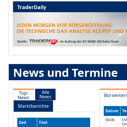
TraderDaily
News und Termine
Alle
Top-
Börsenter
News
News
Marktberichte
Datum
Te
08.08.
EM
Zeit
Titel
Or