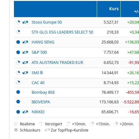
Kurs
+/-
Stoxx Europe 50
5.527,31
+20,04
STX GLO. ESG LEADERS SELECT 50
218,33
+0,34
HANG SENG
25.668,03
+136,03
S&P 500
7.757,64
+47,68
ATX AUSTRIAN TRADED EUR
6.652,73
-91,93
SMI ®
14.544,91
+26,16
CAC 40
8.714,93
+15,22
Bombay BSE
78.499,17
-455,59
IBOVESPA
173.106,63
-5.522,89
NIKKEI
65.606,71
-16,65
Realtime
Verzögert
+10min.
+15min.
+20min.
Schlusskurs
Zur Top/Flop-Kursliste