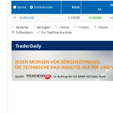
H
Börse
Indikationen
Kurs
+/-
EUR/USD
1,15578
+0,00369
+
Realtime
Verzögert
+10min.
+15min.
+20min.
Schlusskurs
Zur Top/Flop-Kursliste
TraderDaily