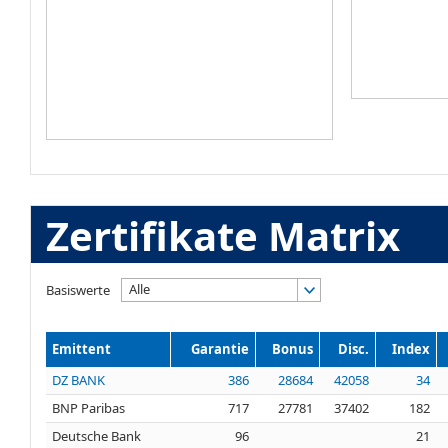
Zertifikate Matrix
Alle
Basiswerte
Emittent
Garantie
Bonus
Disc.
Index
DZ BANK
386
28684
42058
34
BNP Paribas
717
27781
37402
182
Deutsche Bank
96
21