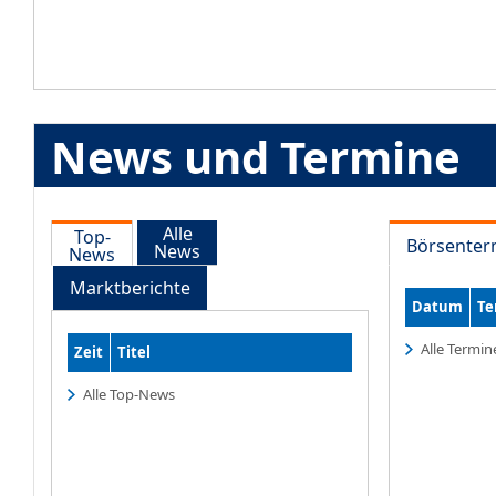
News und Termine
Alle
Top-
Börsenter
News
News
Marktberichte
Datum
Te
Alle Termin
Zeit
Titel
Alle Top-News