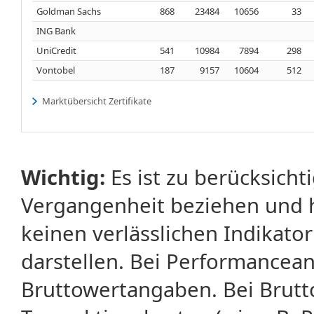
Goldman Sachs
868
23484
10656
33
ING Bank
UniCredit
541
10984
7894
298
Vontobel
187
9157
10604
512
Marktübersicht Zertifikate
Wichtig:
Es ist zu berücksicht
Vergangenheit beziehen und 
keinen verlässlichen Indikator
darstellen. Bei Performancean
Bruttowertangaben. Bei Brut