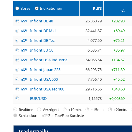
Börse
Indikationen
Kurs
+/-
Infront DE 40
26.360,79
+202,93
Infront DE Mid
32.441,87
+69,49
Infront DE Tec
4.077,50
+75,21
Infront EU 50
6.535,74
+35,97
Infront USA Industrial
54.056,54
+134,67
Infront Japan 225
66.293,75
+711,39
Infront USA 500
7.756,40
+45,52
Infront USA Tec 100
29.716,56
+348,60
EUR/USD
1,15578
+0,00369
Realtime
Verzögert
+10min.
+15min.
+20min.
Schlusskurs
Zur Top/Flop-Kursliste
TraderDaily