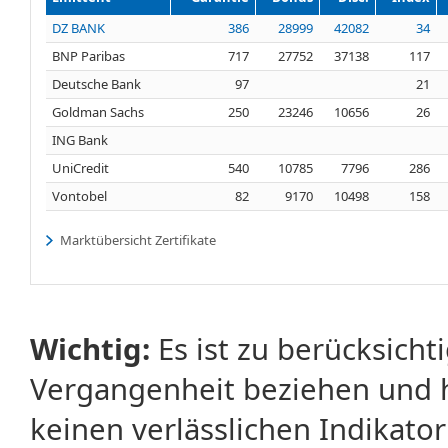
DZ BANK
386
28999
42082
34
BNP Paribas
717
27752
37138
117
Deutsche Bank
97
21
Goldman Sachs
250
23246
10656
26
ING Bank
UniCredit
540
10785
7796
286
Vontobel
82
9170
10498
158
Marktübersicht Zertifikate
Wichtig:
Es ist zu berücksicht
Vergangenheit beziehen und 
keinen verlässlichen Indikator