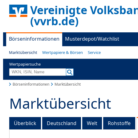
Vereinigte Volksba
(vvrb.de)
Börseninformationen
Musterdepot/Watchlist
Marktübersicht
Wertpapiere & Börsen
Service
Wertpapiersuche
Börseninformationen
Marktübersicht
Marktübersicht
Überblick
Deutschland
Welt
Rohstoffe