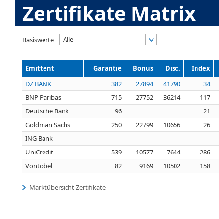
Zertifikate Matrix
Alle
Basiswerte
Emittent
Garantie
Bonus
Disc.
Index
DZ BANK
382
27894
41790
34
BNP Paribas
715
27752
36214
117
Deutsche Bank
96
21
Goldman Sachs
250
22799
10656
26
ING Bank
UniCredit
539
10577
7644
286
Vontobel
82
9169
10502
158
Marktübersicht Zertifikate