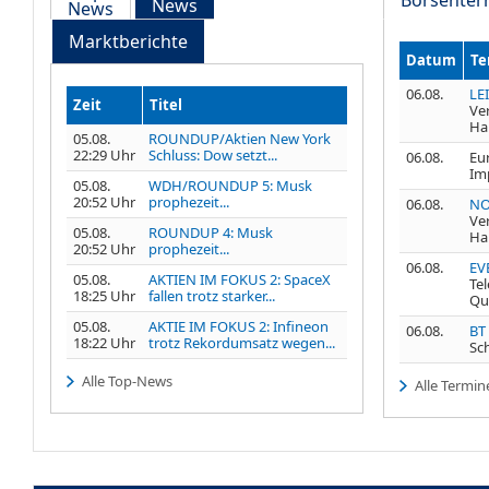
News
News
Marktberichte
Datum
Te
06.08.
LE
Zeit
Titel
Ve
Ha
05.08.
ROUNDUP/Aktien New York
22:29 Uhr
Schluss: Dow setzt...
06.08.
Eu
Im
05.08.
WDH/ROUNDUP 5: Musk
20:52 Uhr
prophezeit...
06.08.
NO
Ve
05.08.
ROUNDUP 4: Musk
Ha
20:52 Uhr
prophezeit...
06.08.
EV
05.08.
AKTIEN IM FOKUS 2: SpaceX
Te
18:25 Uhr
fallen trotz starker...
Qu
05.08.
AKTIE IM FOKUS 2: Infineon
06.08.
BT
18:22 Uhr
trotz Rekordumsatz wegen...
Sc
Alle Top-News
Alle Termin