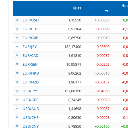
He
Kurs
+/-
EUR/USD
1,15550
+0,00008
+0,
EUR/CHF
0,93164
-0,00099
-0,
EUR/GBP
0,85790
-0,00010
-0,
EUR/JPY
182,17400
-0,03600
-0,
EUR/CAD
1,61810
-0,00087
-0,
EUR/SEK
10,95871
-0,00262
-0,
EUR/HKD
9,06262
-0,00010
-0,
EUR/NZD
1,96177
-0,00157
-0,
USD/JPY
157,66150
-0,04050
-0,
USD/GBP
0,74245
-0,00023
-0,
USD/AUD
1,41698
-0,00087
-0,
USD/CHF
0,80630
-0,00093
-0,
USD/CNY
6,78850
+0,00190
+0,