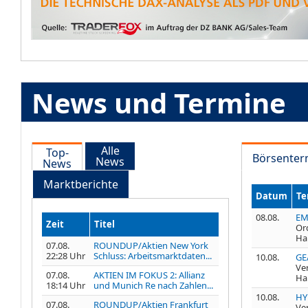
News und Termine
Alle
Top-
Börsenter
News
News
Marktberichte
Datum
Te
08.08.
EM
Zeit
Titel
Or
Ha
07.08.
ROUNDUP/Aktien New York
22:28 Uhr
Schluss: Arbeitsmarktdaten...
10.08.
GE
Ve
07.08.
AKTIEN IM FOKUS 2: Allianz
Ha
18:14 Uhr
und Munich Re nach Zahlen...
10.08.
HY
07.08.
ROUNDUP/Aktien Frankfurt
Ve