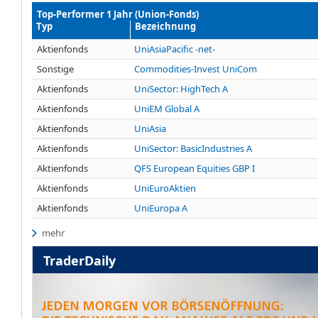
Top-Performer 1 Jahr (Union-Fonds)
Typ
Bezeichnung
Aktienfonds
UniAsiaPacific -net-
Sonstige
Commodities-Invest UniCom
Aktienfonds
UniSector: HighTech A
Aktienfonds
UniEM Global A
Aktienfonds
UniAsia
Aktienfonds
UniSector: BasicIndustries A
Aktienfonds
QFS European Equities GBP I
Aktienfonds
UniEuroAktien
Aktienfonds
UniEuropa A
mehr
TraderDaily