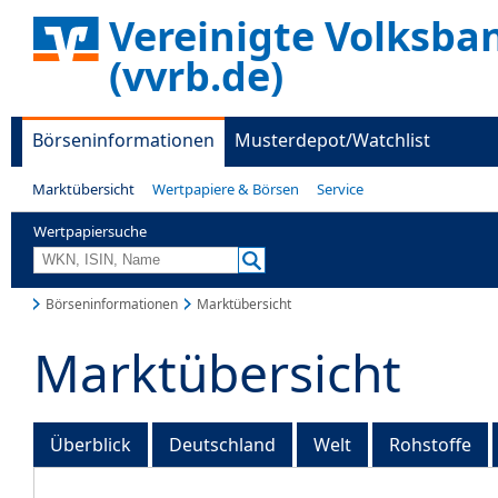
Vereinigte Volksba
(vvrb.de)
Börseninformationen
Musterdepot/Watchlist
Marktübersicht
Wertpapiere & Börsen
Service
Wertpapiersuche
Börseninformationen
Marktübersicht
Marktübersicht
Überblick
Deutschland
Welt
Rohstoffe