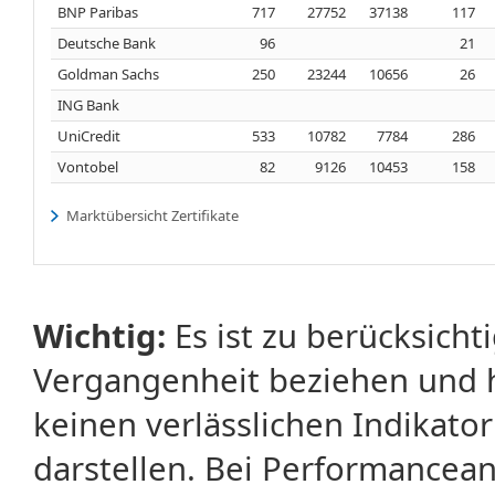
BNP Paribas
717
27752
37138
117
Deutsche Bank
96
21
Goldman Sachs
250
23244
10656
26
ING Bank
UniCredit
533
10782
7784
286
Vontobel
82
9126
10453
158
Marktübersicht Zertifikate
Wichtig:
Es ist zu berücksicht
Vergangenheit beziehen und 
keinen verlässlichen Indikator
darstellen. Bei Performancean