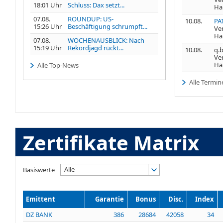
18:01 Uhr
Schluss: Dax setzt...
Ha
07.08.
ROUNDUP: US-
10.08.
PA
15:26 Uhr
Beschäftigung schrumpft...
Ve
Ha
07.08.
WOCHENAUSBLICK: Nach
15:19 Uhr
Rekordjagd rückt...
10.08.
q.b
Ve
Ha
Alle Top-News
Alle Termin
Zertifikate Matrix
Alle
Basiswerte
Emittent
Garantie
Bonus
Disc.
Index
DZ BANK
386
28684
42058
34