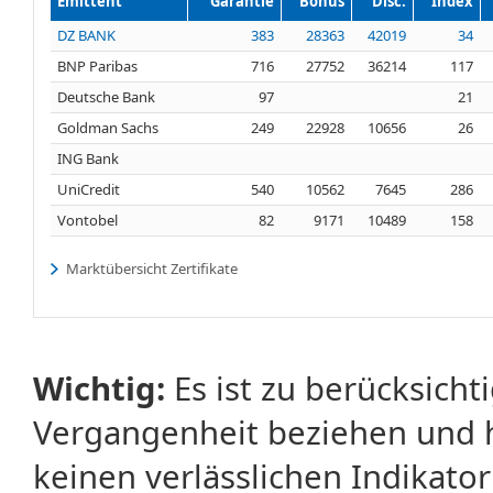
Emittent
Garantie
Bonus
Disc.
Index
DZ BANK
383
28363
42019
34
BNP Paribas
716
27752
36214
117
Deutsche Bank
97
21
Goldman Sachs
249
22928
10656
26
ING Bank
UniCredit
540
10562
7645
286
Vontobel
82
9171
10489
158
Marktübersicht Zertifikate
Wichtig:
Es ist zu berücksicht
Vergangenheit beziehen und 
keinen verlässlichen Indikator