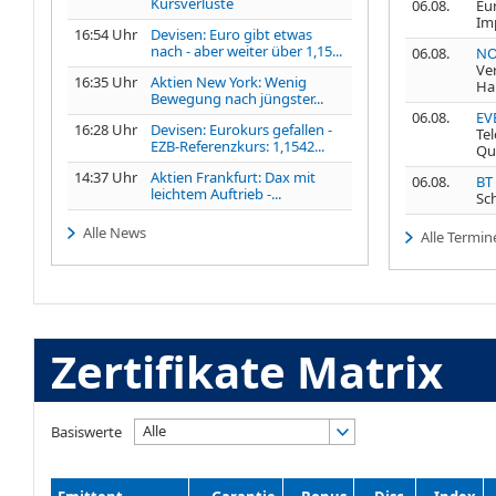
Kursverluste
06.08.
Eu
Im
16:54 Uhr
Devisen: Euro gibt etwas
nach - aber weiter über 1,15...
06.08.
NO
Ve
16:35 Uhr
Aktien New York: Wenig
Ha
Bewegung nach jüngster...
06.08.
EV
16:28 Uhr
Devisen: Eurokurs gefallen -
Te
EZB-Referenzkurs: 1,1542...
Qu
14:37 Uhr
Aktien Frankfurt: Dax mit
06.08.
BT
leichtem Auftrieb -...
Sc
Alle News
Alle Termin
Zertifikate Matrix
Alle
Basiswerte