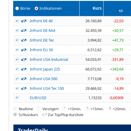
Börse
Indikationen
Kurs
+/-
Infront DE 40
26.160,89
-22,03
Infront DE Mid
32.450,39
+20,57
Infront DE Tec
3.994,82
+41,73
Infront EU 50
6.512,62
+29,71
Infront USA Industrial
54.033,91
-331,89
Infront Japan 225
66.072,62
+343,64
Infront USA 500
7.713,08
-9,19
Infront USA Tec 100
29.466,92
-14,89
EUR/USD
1,15233
-0,00309
Realtime
Verzögert
+10min.
+15min.
+20min.
Schlusskurs
Zur Top/Flop-Kursliste
TraderDaily