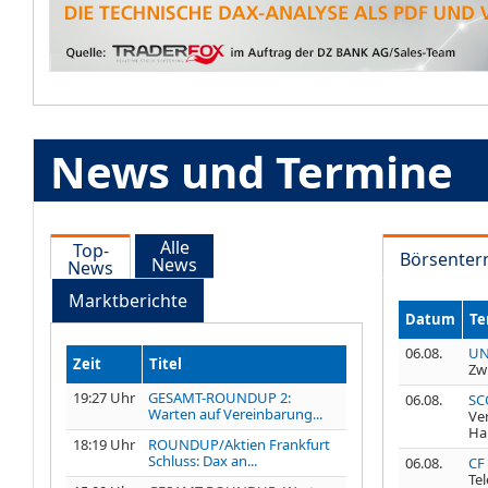
News und Termine
Alle
Top-
Börsenter
News
News
Marktberichte
Datum
Te
06.08.
UNI
Zeit
Titel
Zw
19:27 Uhr
GESAMT-ROUNDUP 2:
06.08.
SC
Warten auf Vereinbarung...
Ve
Ha
18:19 Uhr
ROUNDUP/Aktien Frankfurt
Schluss: Dax an...
06.08.
CF
Te