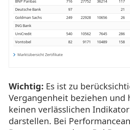
BNP Paribas
716
27752
36214
117
Deutsche Bank
97
21
Goldman Sachs
249
22928
10656
26
ING Bank
UniCredit
540
10562
7645
286
Vontobel
82
9171
10489
158
Marktübersicht Zertifikate
Wichtig:
Es ist zu berücksicht
Vergangenheit beziehen und 
keinen verlässlichen Indikator
darstellen. Bei Performancean