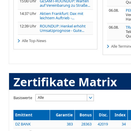
15:00 Uhr
GESAMT-ROUNDUP: Warten
Qu
auf Vereinbarung zu Straße...
06.08.
PE
14:37 Uhr
Aktien Frankfurt: Dax mit
Ve
leichtem Auftrieb -...
Ha
12:39 Uhr
ROUNDUP: Henkel erhöht
06.08.
TR
Umsatzprognose - Gute...
Te
Qu
Alle Top-News
Alle Termin
Zertifikate Matrix
Alle
Basiswerte
Emittent
Garantie
Bonus
Disc.
Index
DZ BANK
383
28363
42019
34