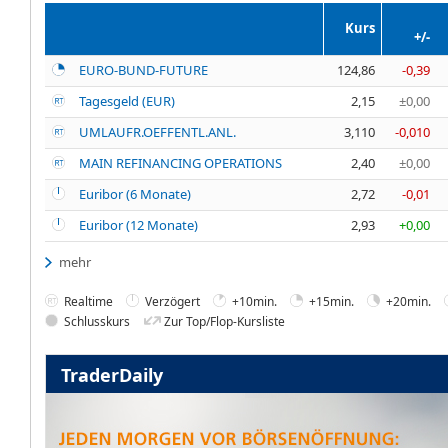
Kurs
+/-
EURO-BUND-FUTURE
124,86
-0,39
Tagesgeld (EUR)
2,15
±0,00
UMLAUFR.OEFFENTL.ANL.
3,110
-0,010
MAIN REFINANCING OPERATIONS
2,40
±0,00
Euribor (6 Monate)
2,72
-0,01
Euribor (12 Monate)
2,93
+0,00
mehr
Realtime
Verzögert
+10min.
+15min.
+20min.
Schlusskurs
Zur Top/Flop-Kursliste
TraderDaily