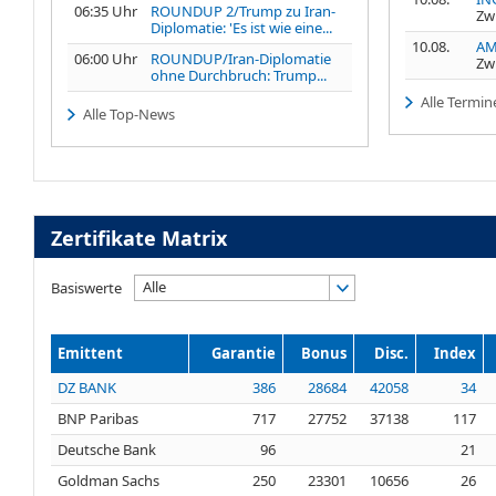
06:35 Uhr
ROUNDUP 2/Trump zu Iran-
Zw
Diplomatie: 'Es ist wie eine...
10.08.
AM
06:00 Uhr
ROUNDUP/Iran-Diplomatie
Zw
ohne Durchbruch: Trump...
Alle Termin
Alle Top-News
Zertifikate Matrix
Alle
Basiswerte
Emittent
Garantie
Bonus
Disc.
Index
DZ BANK
386
28684
42058
34
BNP Paribas
717
27752
37138
117
Deutsche Bank
96
21
Goldman Sachs
250
23301
10656
26