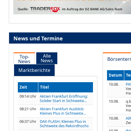
News und Termine
Alle
Top-
Börsenter
News
News
Marktberichte
Datum
Te
10.08.
PA
Zeit
Titel
Ve
Ha
09:14 Uhr
Aktien Frankfurt Eröffnung:
Solider Start in Sichtweite...
10.08.
q.b
Ve
08:21 Uhr
Aktien Frankfurt Ausblick:
Ha
Kleines Plus in Sichtweite...
10.08.
AI
06:37 Uhr
DAX-FLASH: Kleines Plus in
Zw
Sichtweite des Rekordhochs
10.08.
IN