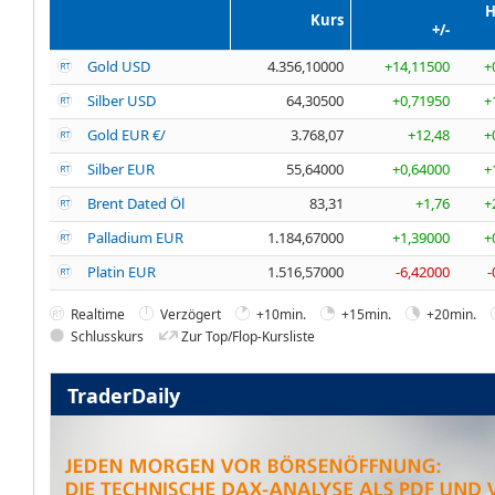
H
Kurs
+/-
Gold USD
4.356,10000
+14,11500
+
Silber USD
64,30500
+0,71950
+
Gold EUR €/
3.768,07
+12,48
+
Silber EUR
55,64000
+0,64000
+
Brent Dated Öl
83,31
+1,76
+
Palladium EUR
1.184,67000
+1,39000
+
Platin EUR
1.516,57000
-6,42000
-
Realtime
Verzögert
+10min.
+15min.
+20min.
Schlusskurs
Zur Top/Flop-Kursliste
TraderDaily