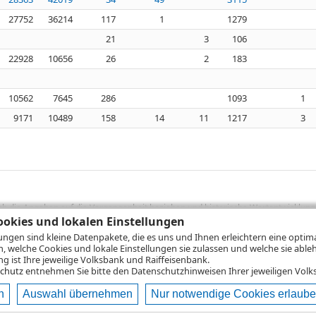
27752
36214
117
1
1279
21
3
106
22928
10656
26
2
183
10562
7645
286
1093
1
9171
10489
158
14
11
1217
3
sich die Angaben auf die Vergangenheit beziehen und historische Wertentwicklunge
rformanceangaben handelt es sich stets um Bruttowertangaben. Bei Bruttowertang
okies und lokalen Einstellungen
), die beim Erwerb von Wertpapieren in der Regel anfallen, nicht berücksichti
lungen sind kleine Datenpakete, die es uns und Ihnen erleichtern eine opti
lungsrechner können Sie auf den einzelnen Wertpapierseiten Ihre individuell b
n, welche Cookies und lokale Einstellungen sie zulassen und welche sie able
gung sämtlicher Transaktionskosten und etwaigen Depotgebühren ergibt, errechne
 ist Ihre jeweilige Volksbank und Raiffeisenbank.
ungsschwankungen steigen oder fallen.
chutz
entnehmen Sie bitte den Datenschutzhinweisen Ihrer jeweiligen Volks
n
Auswahl übernehmen
Nur notwendige Cookies erlaub