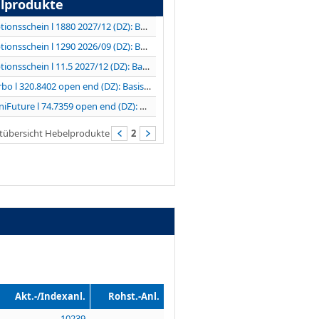
lprodukte
Optionsschein l 1880 2027/12 (DZ): Basiswert...
Optionsschein l 1290 2026/09 (DZ): Basiswert...
Optionsschein l 11.5 2027/12 (DZ): Basiswert...
Turbo l 320.8402 open end (DZ): Basiswert LVMH
MiniFuture l 74.7359 open end (DZ): Basiswert TKMS...
tübersicht Hebelprodukte
2
Akt.-/Indexanl.
Rohst.-Anl.
10239