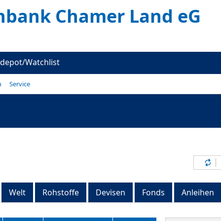
enbank Chamer Land eG
depot/Watchlist
n
Service
Inh
Welt
Rohstoffe
Devisen
Fonds
Anleihen