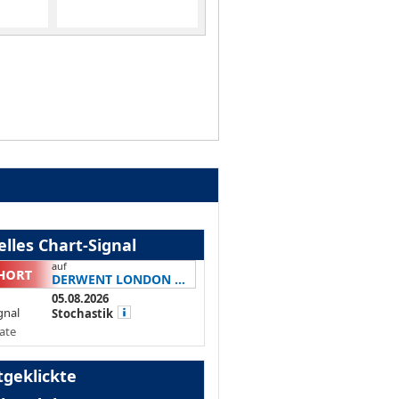
lles Chart-Signal
auf
DERWENT LONDON ...
05.08.2026
gnal
Stochastik
ate
tgeklickte