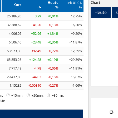
Heute
seit 01.01.
Chart
Kurs
+/-
%
%
Heute
s
26.186,20
+3,29
+0,01%
+12,75%
32.388,62
-41,20
-0,13%
+6,20%
4.006,05
+52,96
+1,34%
+9,20%
6.506,40
+23,48
+0,36%
+11,87%
53.973,30
-392,49
-0,72%
+12,35%
65.853,26
+124,28
+0,19%
+29,39%
7.717,49
-4,78
-0,06%
+11,91%
29.437,80
-44,02
-0,15%
+15,67%
1,15232
-0,00310
-0,27%
-1,66%
n.
+15min.
+20min.
+30min.
iste