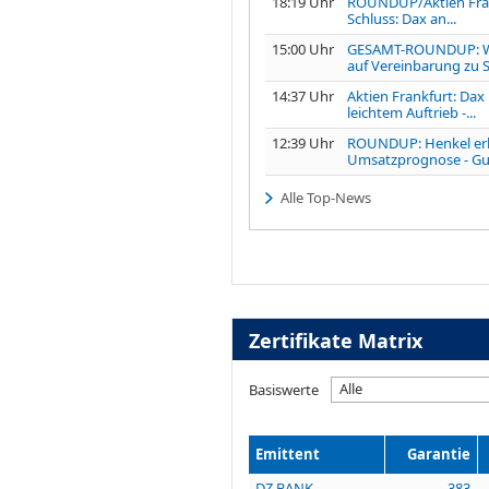
18:19 Uhr
ROUNDUP/Aktien Fra
Schluss: Dax an...
15:00 Uhr
GESAMT-ROUNDUP: W
auf Vereinbarung zu S
14:37 Uhr
Aktien Frankfurt: Dax
leichtem Auftrieb -...
12:39 Uhr
ROUNDUP: Henkel er
Umsatzprognose - Gut
Alle Top-News
Zertifikate Matrix
Alle
Basiswerte
Emittent
Garantie
DZ BANK
383