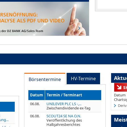
Aktue
HV-Termine
Börsentermine
Datum
Termin / Terminart
Datum
Chartsi
06.08.
UNILEVER PLC LS -,...
Deriv
Zwischendividende ex-Tag
:
06.08.
SCOUT24 SE NA O.N.
Meis
ng...
Veröffentlichung des
Halbjahresberichtes