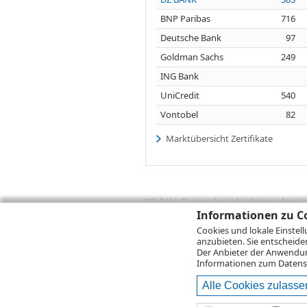
BNP Paribas
716
Deutsche Bank
97
Goldman Sachs
249
ING Bank
UniCredit
540
Vontobel
82
Marktübersicht Zertifikate
Wichtig:
Es ist zu berücksichtigen, dass 
zukünftige Ergebnisse darstellen. Bei Pe
Informationen zu Co
Provisionen, Gebühren und andere Entgelte
Cookies und lokale Einstel
Depotgebühren hinzu. Mit dem Wertentwick
anzubieten. Sie entscheide
Performance, die sich unter Berücksichti
Der Anbieter der Anwendung
kann die Rendite zudem infolge von Währ
Informationen zum
Datens
Alle Cookies zulasse