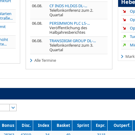
nkfurt
Hebe
06.08.
CF INDS HLDGS DL-...
Telefonkonferenz zum 2.
arten
Quartal
traße...
06.08.
PERSIMMON PLC LS-...
 mit
Veröffentlichung des
Halbjahresberichtes
höht
06.08.
TRANSDIGM GROUP DL-...
e...
Telefonkonferenz zum 3.
Quartal
Mark
Alle Termine
Bonus
Disc.
Index
Basket
Sprint
Expr.
Outperf.
28363
42019
34
49
3115