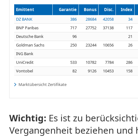
Emittent
Garantie
Bonus
Disc.
Index
DZ BANK
386
28684
42058
34
BNP Paribas
717
27752
37138
117
Deutsche Bank
96
21
Goldman Sachs
250
23244
10656
26
ING Bank
UniCredit
533
10782
7784
286
Vontobel
82
9126
10453
158
Marktübersicht Zertifikate
Wichtig:
Es ist zu berücksicht
Vergangenheit beziehen und 