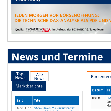
News und Termine
Top-
Alle
Börsenter
News
News
Marktberichte
Datum
Te
08.08.
EM
Zeit
Titel
Or
Ha
16:20 Uhr
GNW-News: Yili veranstaltet