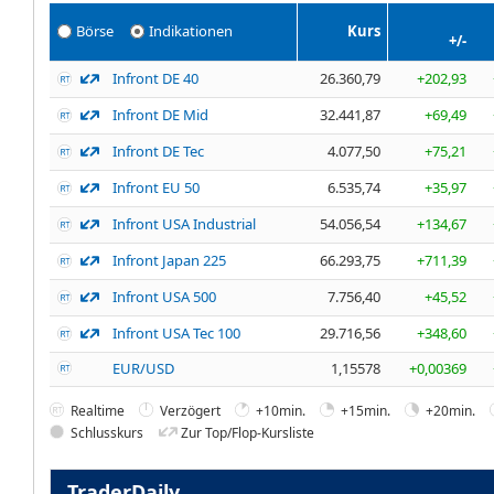
Börse
Indikationen
Kurs
+/-
Infront DE 40
26.360,79
+202,93
Infront DE Mid
32.441,87
+69,49
Infront DE Tec
4.077,50
+75,21
Infront EU 50
6.535,74
+35,97
Infront USA Industrial
54.056,54
+134,67
Infront Japan 225
66.293,75
+711,39
Infront USA 500
7.756,40
+45,52
Infront USA Tec 100
29.716,56
+348,60
EUR/USD
1,15578
+0,00369
Realtime
Verzögert
+10min.
+15min.
+20min.
Schlusskurs
Zur Top/Flop-Kursliste
TraderDaily