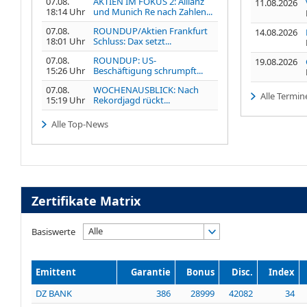
07.08.
AKTIEN IM FOKUS 2: Allianz
11.08.2026
18:14 Uhr
und Munich Re nach Zahlen...
07.08.
ROUNDUP/Aktien Frankfurt
14.08.2026
18:01 Uhr
Schluss: Dax setzt...
07.08.
ROUNDUP: US-
19.08.2026
15:26 Uhr
Beschäftigung schrumpft...
07.08.
WOCHENAUSBLICK: Nach
Alle Termin
15:19 Uhr
Rekordjagd rückt...
Alle Top-News
Zertifikate Matrix
Alle
Basiswerte
Emittent
Garantie
Bonus
Disc.
Index
DZ BANK
386
28999
42082
34