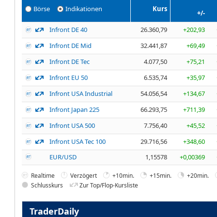
Börse
Indikationen
Kurs
+/-
Infront DE 40
26.360,79
+202,93
Infront DE Mid
32.441,87
+69,49
Infront DE Tec
4.077,50
+75,21
Infront EU 50
6.535,74
+35,97
Infront USA Industrial
54.056,54
+134,67
Infront Japan 225
66.293,75
+711,39
Infront USA 500
7.756,40
+45,52
Infront USA Tec 100
29.716,56
+348,60
EUR/USD
1,15578
+0,00369
Realtime
Verzögert
+10min.
+15min.
+20min.
Schlusskurs
Zur Top/Flop-Kursliste
TraderDaily