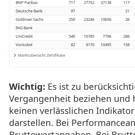
BNP Paribas
717
27752
37138
117
Deutsche Bank
97
21
Goldman Sachs
250
23246
10656
26
ING Bank
UniCredit
540
10785
7796
286
Vontobel
82
9170
10495
158
Marktübersicht Zertifikate
Wichtig:
Es ist zu berücksicht
Vergangenheit beziehen und 
keinen verlässlichen Indikator
darstellen. Bei Performancean
Bruttowertangaben. Bei Brut