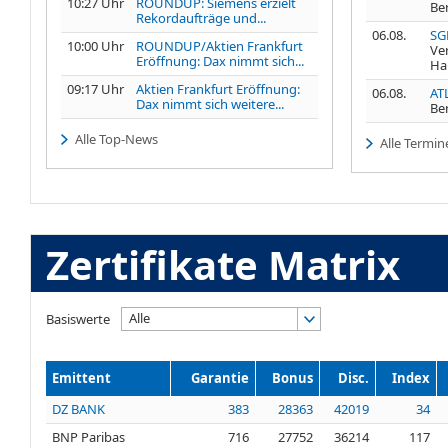
10:27 Uhr
ROUNDUP: Siemens erzielt
Be
Rekordaufträge und...
06.08.
SG
10:00 Uhr
ROUNDUP/Aktien Frankfurt
Ve
Eröffnung: Dax nimmt sich...
Ha
09:17 Uhr
Aktien Frankfurt Eröffnung:
06.08.
AT
Dax nimmt sich weitere...
Be
Alle Top-News
Alle Termin
Zertifikate Matrix
Alle
Basiswerte
Emittent
Garantie
Bonus
Disc.
Index
DZ BANK
383
28363
42019
34
BNP Paribas
716
27752
36214
117