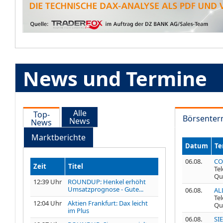
News und Termine
Alle
Top-
Börsenter
News
News
Marktberichte
Datum
Te
06.08.
CO
Zeit
Titel
Te
Qu
12:39 Uhr
ROUNDUP: Henkel erhöht
Umsatzprognose - Gute...
06.08.
AL
Te
12:04 Uhr
Aktien Frankfurt: Dax leicht
Qu
im Plus
06.08.
SI