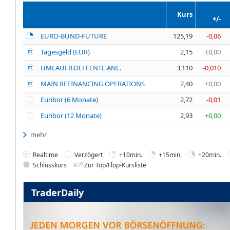
Kurs
+/-
EURO-BUND-FUTURE
125,19
-0,06
Tagesgeld (EUR)
2,15
±0,00
UMLAUFR.OEFFENTL.ANL.
3,110
-0,010
MAIN REFINANCING OPERATIONS
2,40
±0,00
Euribor (6 Monate)
2,72
-0,01
Euribor (12 Monate)
2,93
+0,00
mehr
Realtime
Verzögert
+10min.
+15min.
+20min.
Schlusskurs
Zur Top/Flop-Kursliste
TraderDaily