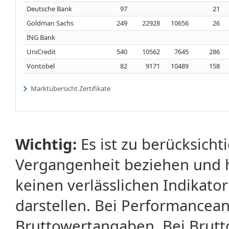
Deutsche Bank
97
21
Goldman Sachs
249
22928
10656
26
ING Bank
UniCredit
540
10562
7645
286
Vontobel
82
9171
10489
158
Marktübersicht Zertifikate
Wichtig:
Es ist zu berücksicht
Vergangenheit beziehen und 
keinen verlässlichen Indikator
darstellen. Bei Performancean
Bruttowertangaben. Bei Brut