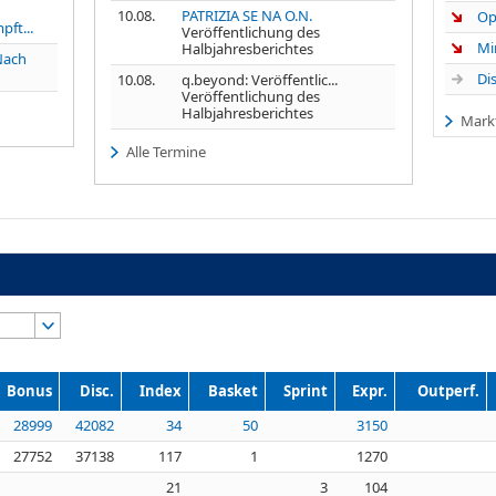
10.08.
PATRIZIA SE NA O.N.
ft...
Veröffentlichung des
Halbjahresberichtes
Nach
10.08.
q.beyond: Veröffentlic...
Veröffentlichung des
Halbjahresberichtes
Mark
Alle Termine
Bonus
Disc.
Index
Basket
Sprint
Expr.
Outperf.
28999
42082
34
50
3150
27752
37138
117
1
1270
21
3
104