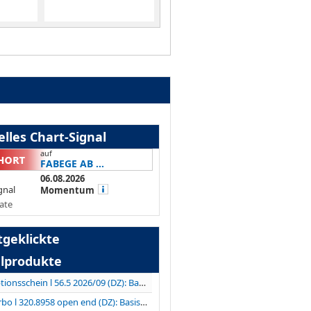
lles Chart-Signal
auf
FABEGE AB ...
06.08.2026
gnal
Momentum
ate
tgeklickte
lprodukte
Optionsschein l 56.5 2026/09 (DZ): Basiswert...
Turbo l 320.8958 open end (DZ): Basiswert LVMH