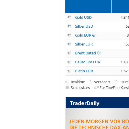
Gold USD
4.34
Silber USD
6
Gold EUR €/
3
Silber EUR
5
Brent Dated Öl
Palladium EUR
1.18
Platin EUR
1.52
Realtime
Verzögert
+10mi
Schlusskurs
Zur Top/Flop-Kursl
TraderDaily