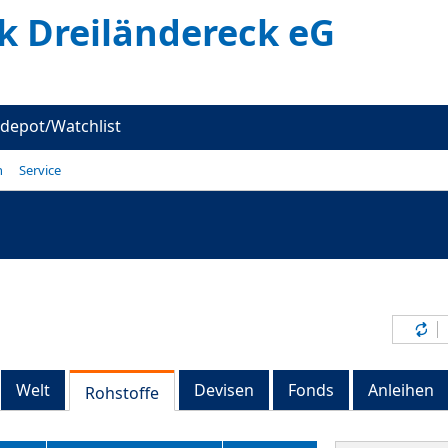
k Dreiländereck eG
depot/Watchlist
n
Service
Inh
Welt
Devisen
Fonds
Anleihen
Rohstoffe