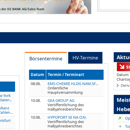
Aktue
HV-Termine
Börsentermine
Datum
Termin / Terminart
Datum
Chartsi
08.08.
EMS-CHEMIE HLDG NAM.SF...
Deriv
Ordentliche
Hauptversammlung
w York
Meis
daten...
10.08.
GEA GROUP AG
Veröffentlichung des
llianz
Hebe
Halbjahresberichtes
ahlen...
10.08.
HYPOPORT SE NA O.N.
nkfurt
Veröffentlichung des
Halbjahresberichtes