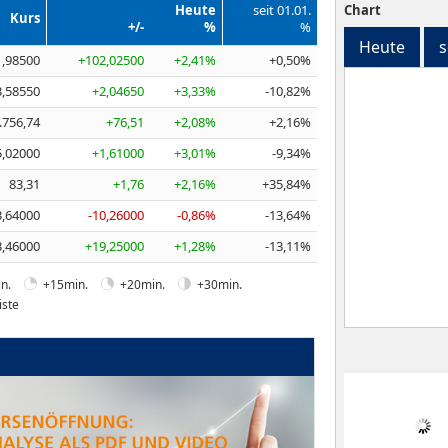
Heute
seit 01.01.
Chart
Kurs
+/-
%
%
Heute
s
1,98500
+102,02500
+2,41%
+0,50%
3,58550
+2,04650
+3,33%
-10,82%
.756,74
+76,51
+2,08%
+2,16%
5,02000
+1,61000
+3,01%
-9,34%
83,31
+1,76
+2,16%
+35,84%
3,64000
-10,26000
-0,86%
-13,64%
3,46000
+19,25000
+1,28%
-13,11%
n.
+15min.
+20min.
+30min.
iste