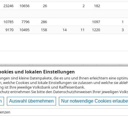
23246
10656
26
2
182
10785
7796
286
1097
1
9170
10495
158
14
11
1220
3
sich die Angaben auf die Vergangenheit beziehen und historische Wertentwicklunge
rformanceangaben handelt es sich stets um Bruttowertangaben. Bei Bruttowertang
okies und lokalen Einstellungen
), die beim Erwerb von Wertpapieren in der Regel anfallen, nicht berücksichti
lungen sind kleine Datenpakete, die es uns und Ihnen erleichtern eine opti
lungsrechner können Sie auf den einzelnen Wertpapierseiten Ihre individuell b
n, welche Cookies und lokale Einstellungen sie zulassen und welche sie able
gung sämtlicher Transaktionskosten und etwaigen Depotgebühren ergibt, errechne
 ist Ihre jeweilige Volksbank und Raiffeisenbank.
ungsschwankungen steigen oder fallen.
chutz
entnehmen Sie bitte den Datenschutzhinweisen Ihrer jeweiligen Volks
n
Auswahl übernehmen
Nur notwendige Cookies erlaub
ie
Nutzungsbedingungen
Impressum
Datenschutz
Hilfe
renzen