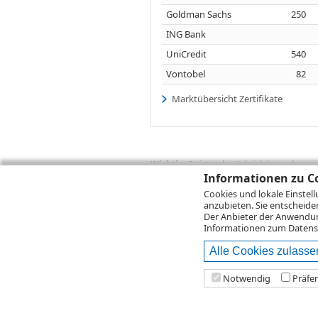
Goldman Sachs
250
ING Bank
UniCredit
540
Vontobel
82
Marktübersicht Zertifikate
Wichtig:
Es ist zu berücksichtigen, dass 
zukünftige Ergebnisse darstellen. Bei Pe
Informationen zu Co
Provisionen, Gebühren und andere Entgelte
Cookies und lokale Einstel
Depotgebühren hinzu. Mit dem Wertentwick
anzubieten. Sie entscheide
Performance, die sich unter Berücksichti
Der Anbieter der Anwendung
kann die Rendite zudem infolge von Währ
Informationen zum
Datens
Alle Cookies zulasse
© 2026
DZ BANK AG
Bitte beachten Sie d
Notwendig
Präfe
2026 Infront Financial Technology GmbH