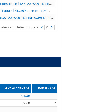
Optionsschein l 1290 2026/09 (DZ): Basiswert...
MiniFuture l 74.7359 open end (DZ): Basiswert TKMS...
DiscOS l 2026/06 (DZ): Basiswert Dt.Telekom
tübersicht Hebelprodukte
2
Akt.-/Indexanl.
Rohst.-Anl.
10248
5588
2