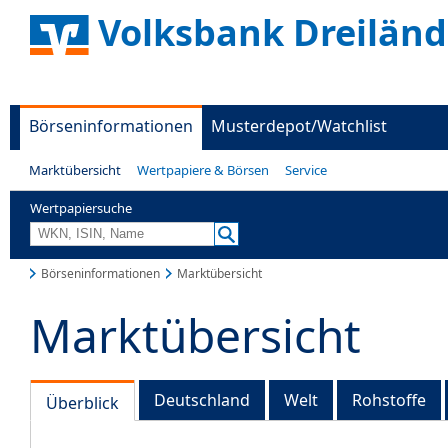
Volksbank Dreiländ
Börseninformationen
Musterdepot/Watchlist
Marktübersicht
Wertpapiere & Börsen
Service
Wertpapiersuche
Börseninformationen
Marktübersicht
Marktübersicht
Deutschland
Welt
Rohstoffe
Überblick