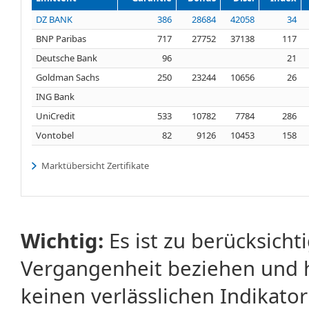
DZ BANK
386
28684
42058
34
BNP Paribas
717
27752
37138
117
Deutsche Bank
96
21
Goldman Sachs
250
23244
10656
26
ING Bank
UniCredit
533
10782
7784
286
Vontobel
82
9126
10453
158
Marktübersicht Zertifikate
Wichtig:
Es ist zu berücksicht
Vergangenheit beziehen und 
keinen verlässlichen Indikator