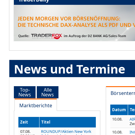
News und Termine
Top-
Alle
Börsenter
News
News
Marktberichte
Datum
Te
10.08.
AI
Zeit
Titel
Zw
07.08.
ROUNDUP/Aktien New York
10.08.
IN