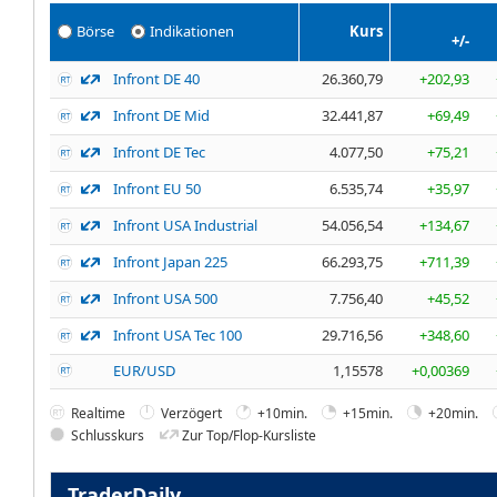
Börse
Indikationen
Kurs
+/-
Infront DE 40
26.360,79
+202,93
Infront DE Mid
32.441,87
+69,49
Infront DE Tec
4.077,50
+75,21
Infront EU 50
6.535,74
+35,97
Infront USA Industrial
54.056,54
+134,67
Infront Japan 225
66.293,75
+711,39
Infront USA 500
7.756,40
+45,52
Infront USA Tec 100
29.716,56
+348,60
EUR/USD
1,15578
+0,00369
Realtime
Verzögert
+10min.
+15min.
+20min.
Schlusskurs
Zur Top/Flop-Kursliste
TraderDaily