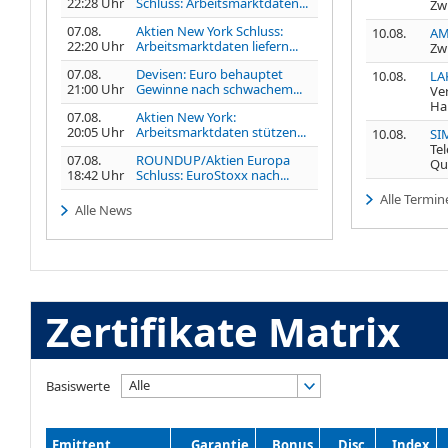
22:28 Uhr
Schluss: Arbeitsmarktdaten...
Zw
07.08.
Aktien New York Schluss:
10.08.
AM
22:20 Uhr
Arbeitsmarktdaten liefern...
Zw
07.08.
Devisen: Euro behauptet
10.08.
LA
21:00 Uhr
Gewinne nach schwachem...
Ve
Ha
07.08.
Aktien New York:
20:05 Uhr
Arbeitsmarktdaten stützen...
10.08.
SI
Te
07.08.
ROUNDUP/Aktien Europa
Qu
18:42 Uhr
Schluss: EuroStoxx nach...
Alle Termin
Alle News
Zertifikate Matrix
Alle
Basiswerte
Emittent
Garantie
Bonus
Disc.
Index