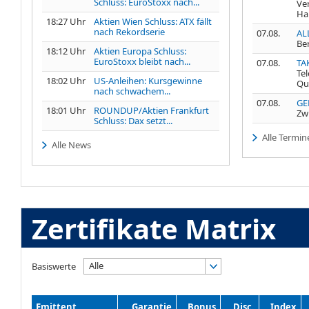
Schluss: EuroStoxx nach...
Ve
Ha
18:27 Uhr
Aktien Wien Schluss: ATX fällt
nach Rekordserie
07.08.
AL
Be
18:12 Uhr
Aktien Europa Schluss:
EuroStoxx bleibt nach...
07.08.
TA
Te
18:02 Uhr
US-Anleihen: Kursgewinne
Qu
nach schwachem...
07.08.
GE
18:01 Uhr
ROUNDUP/Aktien Frankfurt
Zw
Schluss: Dax setzt...
Alle Termin
Alle News
Zertifikate Matrix
Alle
Basiswerte
Emittent
Garantie
Bonus
Disc.
Index