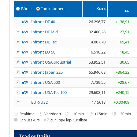
Börse
Indikationen
Kurs
+/-
Infront DE 40
26.296,77
+138,91
Infront DE Mid
32.400,28
+27,91
Infront DE Tec
4.067,70
+65,41
Infront EU 50
6.518,22
+18,45
Infront USA Industrial
53.952,51
+30,65
Infront Japan 225
65.946,68
+364,32
Infront USA 500
7.739,55
+28,67
Infront USA Tec 100
29.608,11
+240,15
EUR/USD
1,15618
+0,00409
Realtime
Verzögert
+10min.
+15min.
+20min.
Schlusskurs
Zur Top/Flop-Kursliste
TraderDaily