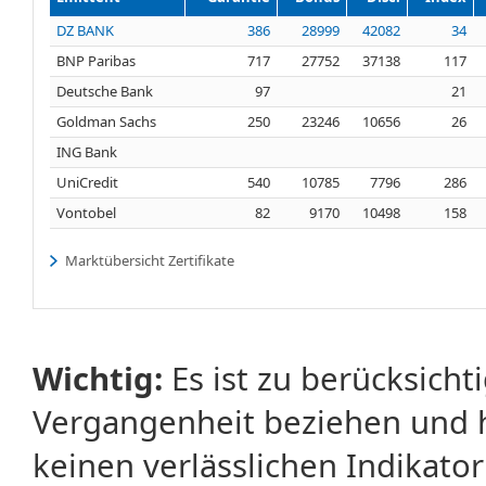
DZ BANK
386
28999
42082
34
BNP Paribas
717
27752
37138
117
Deutsche Bank
97
21
Goldman Sachs
250
23246
10656
26
ING Bank
UniCredit
540
10785
7796
286
Vontobel
82
9170
10498
158
Marktübersicht Zertifikate
Wichtig:
Es ist zu berücksicht
Vergangenheit beziehen und 
keinen verlässlichen Indikator