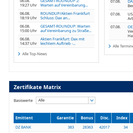
06.08.
GESAMT-ROUNDUP 2:
07.08.
DA
19:27 Uhr
Warten auf Vereinbarung...
Be
06.08.
ROUNDUP/Aktien Frankfurt
07.08.
USA
18:19 Uhr
Schluss: Dax an...
Ar
06.08.
GESAMT-ROUNDUP: Warten
07.08.
OE
15:00 Uhr
auf Vereinbarung zu Straße...
Ve
Ha
06.08.
Aktien Frankfurt: Dax mit
14:37 Uhr
leichtem Auftrieb -...
Alle Termin
Alle Top-News
Zertifikate Matrix
Alle
Basiswerte
Emittent
Garantie
Bonus
Disc.
Index
DZ BANK
383
28363
42017
34