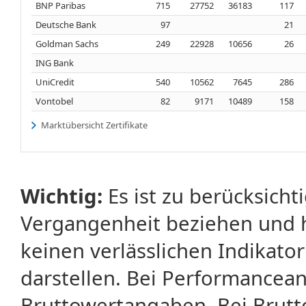
BNP Paribas
715
27752
36183
117
Deutsche Bank
97
21
Goldman Sachs
249
22928
10656
26
ING Bank
UniCredit
540
10562
7645
286
Vontobel
82
9171
10489
158
Marktübersicht Zertifikate
Wichtig:
Es ist zu berücksicht
Vergangenheit beziehen und 
keinen verlässlichen Indikator
darstellen. Bei Performancean
Bruttowertangaben. Bei Brut