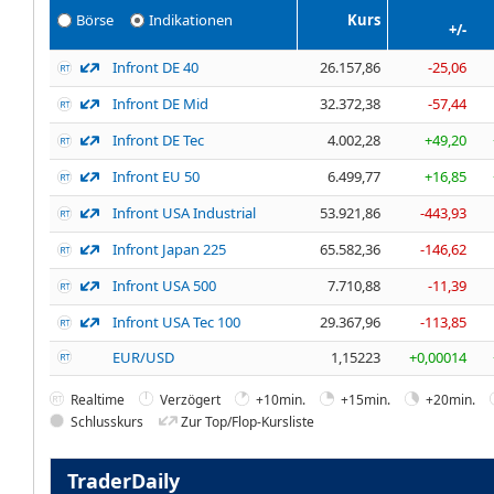
Börse
Indikationen
Kurs
+/-
Infront DE 40
26.157,86
-25,06
Infront DE Mid
32.372,38
-57,44
Infront DE Tec
4.002,28
+49,20
Infront EU 50
6.499,77
+16,85
Infront USA Industrial
53.921,86
-443,93
Infront Japan 225
65.582,36
-146,62
Infront USA 500
7.710,88
-11,39
Infront USA Tec 100
29.367,96
-113,85
EUR/USD
1,15223
+0,00014
Realtime
Verzögert
+10min.
+15min.
+20min.
Schlusskurs
Zur Top/Flop-Kursliste
TraderDaily