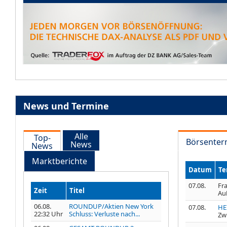
News und Termine
Alle
Top-
Börsenter
News
News
Marktberichte
Datum
Te
07.08.
Fr
Zeit
Titel
Au
06.08.
ROUNDUP/Aktien New York
07.08.
HE
22:32 Uhr
Schluss: Verluste nach...
Zw