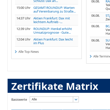
Schluss: Dax an...
06.08.
RA
Te
15:00 Uhr
GESAMT-ROUNDUP: Warten
Qu
auf Vereinbarung zu Straße...
06.08.
ST.
14:37 Uhr
Aktien Frankfurt: Dax mit
Zw
leichtem Auftrieb -...
06.08.
BC
12:39 Uhr
ROUNDUP: Henkel erhöht
Ve
Umsatzprognose - Gute...
Ha
12:04 Uhr
Aktien Frankfurt: Dax leicht
06.08.
SU
im Plus
Ve
Ha
Alle Top-News
Alle Termin
Zertifikate Matrix
Alle
Basiswerte