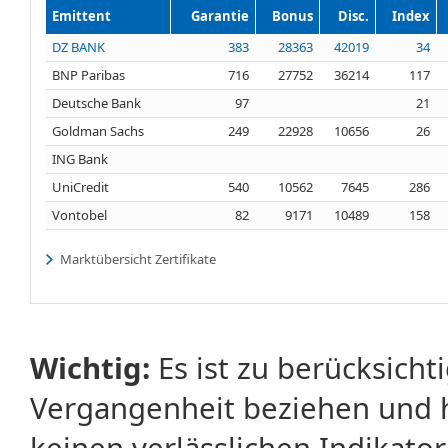
Emittent
Garantie
Bonus
Disc.
Index
DZ BANK
383
28363
42019
34
BNP Paribas
716
27752
36214
117
Deutsche Bank
97
21
Goldman Sachs
249
22928
10656
26
ING Bank
UniCredit
540
10562
7645
286
Vontobel
82
9171
10489
158
Marktübersicht Zertifikate
Wichtig:
Es ist zu berücksicht
Vergangenheit beziehen und 
keinen verlässlichen Indikator