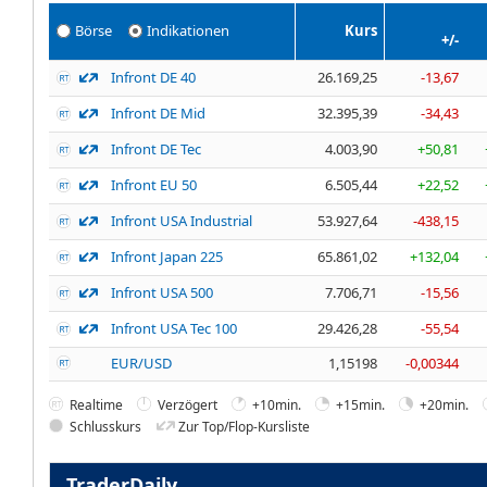
Börse
Indikationen
Kurs
+/-
Infront DE 40
26.169,25
-13,67
Infront DE Mid
32.395,39
-34,43
Infront DE Tec
4.003,90
+50,81
Infront EU 50
6.505,44
+22,52
Infront USA Industrial
53.927,64
-438,15
Infront Japan 225
65.861,02
+132,04
Infront USA 500
7.706,71
-15,56
Infront USA Tec 100
29.426,28
-55,54
EUR/USD
1,15198
-0,00344
Realtime
Verzögert
+10min.
+15min.
+20min.
Schlusskurs
Zur Top/Flop-Kursliste
TraderDaily