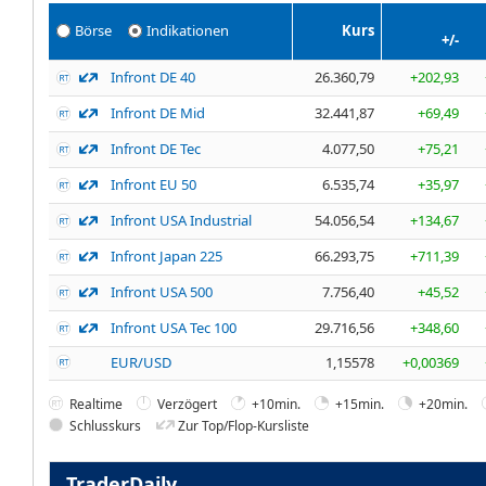
Börse
Indikationen
Kurs
+/-
Infront DE 40
26.360,79
+202,93
Infront DE Mid
32.441,87
+69,49
Infront DE Tec
4.077,50
+75,21
Infront EU 50
6.535,74
+35,97
Infront USA Industrial
54.056,54
+134,67
Infront Japan 225
66.293,75
+711,39
Infront USA 500
7.756,40
+45,52
Infront USA Tec 100
29.716,56
+348,60
EUR/USD
1,15578
+0,00369
Realtime
Verzögert
+10min.
+15min.
+20min.
Schlusskurs
Zur Top/Flop-Kursliste
TraderDaily