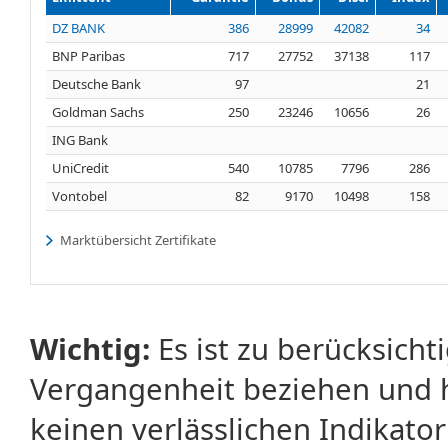
DZ BANK
386
28999
42082
34
BNP Paribas
717
27752
37138
117
Deutsche Bank
97
21
Goldman Sachs
250
23246
10656
26
ING Bank
UniCredit
540
10785
7796
286
Vontobel
82
9170
10498
158
Marktübersicht Zertifikate
Wichtig:
Es ist zu berücksicht
Vergangenheit beziehen und 
keinen verlässlichen Indikator