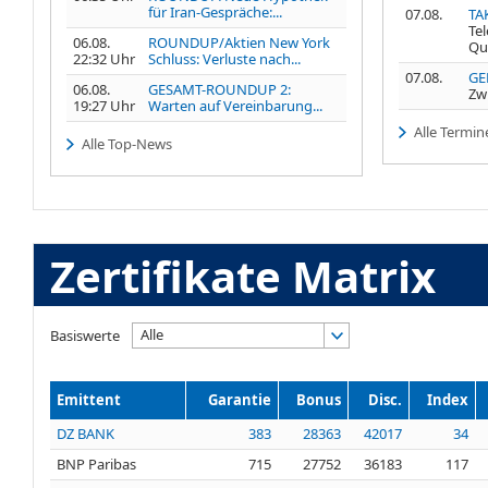
für Iran-Gespräche:...
07.08.
TA
Te
06.08.
ROUNDUP/Aktien New York
Qu
22:32 Uhr
Schluss: Verluste nach...
07.08.
GE
06.08.
GESAMT-ROUNDUP 2:
Zw
19:27 Uhr
Warten auf Vereinbarung...
Alle Termin
Alle Top-News
Zertifikate Matrix
Alle
Basiswerte
Emittent
Garantie
Bonus
Disc.
Index
DZ BANK
383
28363
42017
34
BNP Paribas
715
27752
36183
117