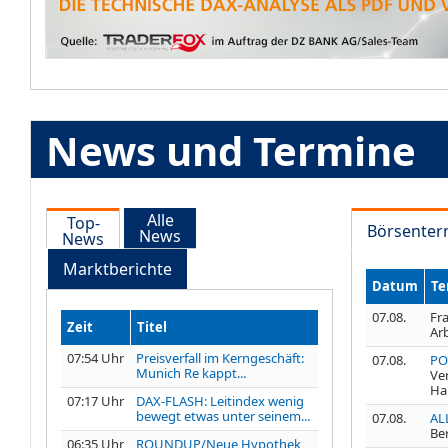
News und Termine
Alle
Top-
Börsenter
News
News
Marktberichte
Datum
Te
07.08.
Fra
Zeit
Titel
Ar
07:54 Uhr
Preisverfall im Kerngeschäft:
07.08.
PO
Munich Re kappt...
Ve
Ha
07:17 Uhr
DAX-FLASH: Leitindex wenig
bewegt etwas unter seinem...
07.08.
AL
Be
06:35 Uhr
ROUNDUP/Neue Hypothek