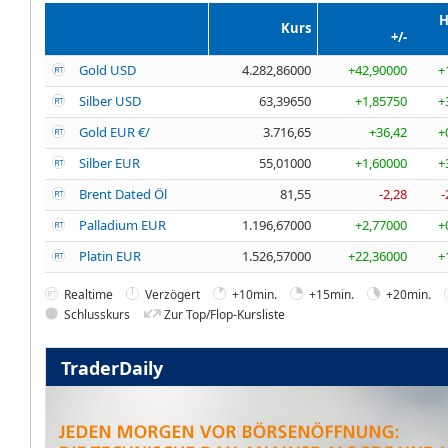
H
Kurs
+/-
Gold USD
4.282,86000
+42,90000
+
Silber USD
63,39650
+1,85750
+
Gold EUR €/
3.716,65
+36,42
+
Silber EUR
55,01000
+1,60000
+
Brent Dated Öl
81,55
-2,28
-
Palladium EUR
1.196,67000
+2,77000
+
Platin EUR
1.526,57000
+22,36000
+
Realtime
Verzögert
+10min.
+15min.
+20min.
Schlusskurs
Zur Top/Flop-Kursliste
TraderDaily