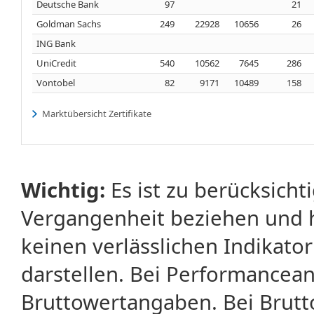
Deutsche Bank
97
21
Goldman Sachs
249
22928
10656
26
ING Bank
UniCredit
540
10562
7645
286
Vontobel
82
9171
10489
158
Marktübersicht Zertifikate
Wichtig:
Es ist zu berücksicht
Vergangenheit beziehen und 
keinen verlässlichen Indikator
darstellen. Bei Performancean
Bruttowertangaben. Bei Brut