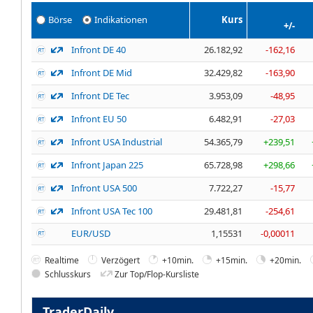
Börse
Indikationen
Kurs
+/-
Infront DE 40
26.182,92
-162,16
Infront DE Mid
32.429,82
-163,90
Infront DE Tec
3.953,09
-48,95
Infront EU 50
6.482,91
-27,03
Infront USA Industrial
54.365,79
+239,51
Infront Japan 225
65.728,98
+298,66
Infront USA 500
7.722,27
-15,77
Infront USA Tec 100
29.481,81
-254,61
EUR/USD
1,15531
-0,00011
Realtime
Verzögert
+10min.
+15min.
+20min.
Schlusskurs
Zur Top/Flop-Kursliste
TraderDaily