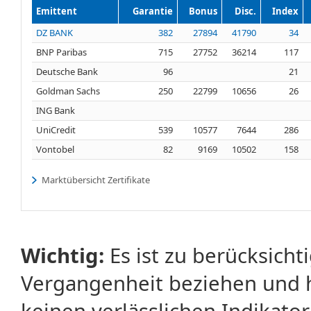
Emittent
Garantie
Bonus
Disc.
Index
DZ BANK
382
27894
41790
34
BNP Paribas
715
27752
36214
117
Deutsche Bank
96
21
Goldman Sachs
250
22799
10656
26
ING Bank
UniCredit
539
10577
7644
286
Vontobel
82
9169
10502
158
Marktübersicht Zertifikate
Wichtig:
Es ist zu berücksicht
Vergangenheit beziehen und 
keinen verlässlichen Indikator