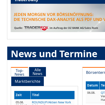
News und Termine
Alle
Top-
Börsenter
News
News
Marktberichte
Datum
Te
06.08.
QT
Zeit
Titel
Ve
Ha
05.08.
ROUNDUP/Aktien New York