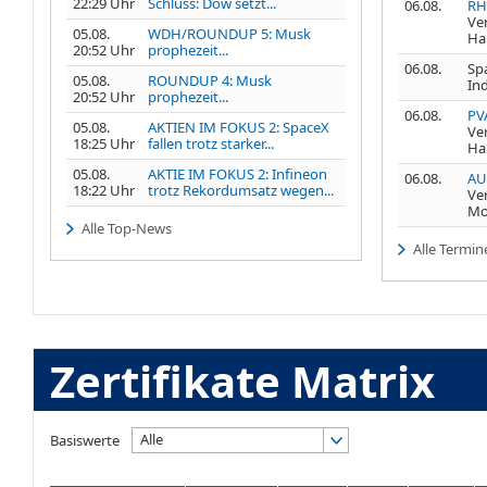
22:29 Uhr
Schluss: Dow setzt...
06.08.
RH
Ve
05.08.
WDH/ROUNDUP 5: Musk
Ha
20:52 Uhr
prophezeit...
06.08.
Spa
05.08.
ROUNDUP 4: Musk
In
20:52 Uhr
prophezeit...
06.08.
PV
05.08.
AKTIEN IM FOKUS 2: SpaceX
Ve
18:25 Uhr
fallen trotz starker...
Ha
05.08.
AKTIE IM FOKUS 2: Infineon
06.08.
AU
18:22 Uhr
trotz Rekordumsatz wegen...
Ve
Mo
Alle Top-News
Alle Termin
Zertifikate Matrix
Alle
Basiswerte