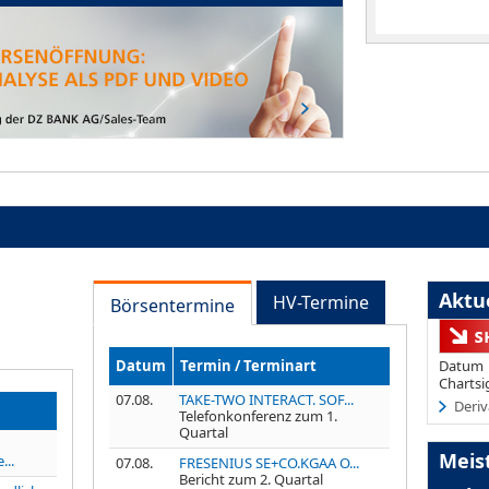
Aktue
HV-Termine
Börsentermine
Datum
Termin / Terminart
Datum
Chartsi
07.08.
TAKE-TWO INTERACT. SOF...
Deriv
Telefonkonferenz zum 1.
Quartal
Meis
...
07.08.
FRESENIUS SE+CO.KGAA O...
Bericht zum 2. Quartal