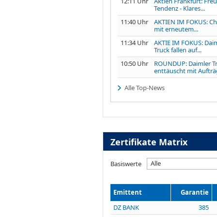
12:11 Uhr
Aktien Frankfurt: Fre
Tendenz - Klares...
11:40 Uhr
AKTIEN IM FOKUS: Ch
mit erneutem...
11:34 Uhr
AKTIE IM FOKUS: Dai
Truck fallen auf...
10:50 Uhr
ROUNDUP: Daimler T
enttäuscht mit Aufträg
Alle Top-News
Zertifikate Matrix
Alle
Basiswerte
Emittent
Garantie
DZ BANK
385