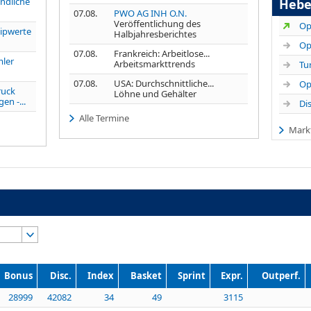
undliche
Hebe
07.08.
PWO AG INH O.N.
Veröffentlichung des
ipwerte
Halbjahresberichtes
07.08.
Frankreich: Arbeitlose...
mler
Arbeitsmarkttrends
07.08.
USA: Durchschnittliche...
ruck
Löhne und Gehälter
en -...
Alle Termine
Mark
Bonus
Disc.
Index
Basket
Sprint
Expr.
Outperf.
28999
42082
34
49
3115