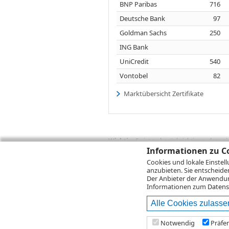
BNP Paribas
716
Deutsche Bank
97
Goldman Sachs
250
ING Bank
UniCredit
540
Vontobel
82
Marktübersicht Zertifikate
Wichtig:
Es ist zu berücksichtigen, dass 
zukünftige Ergebnisse darstellen. Bei Pe
Informationen zu Co
Provisionen, Gebühren und andere Entgelte
Cookies und lokale Einstel
Depotgebühren hinzu. Mit dem Wertentwick
anzubieten. Sie entscheide
Performance, die sich unter Berücksichti
Der Anbieter der Anwendung
kann die Rendite zudem infolge von Währ
Informationen zum
Datens
Alle Cookies zulasse
© 2026
DZ BANK AG
Bitte beachten Sie d
Notwendig
Präfe
2026 Infront Financial Technology GmbH