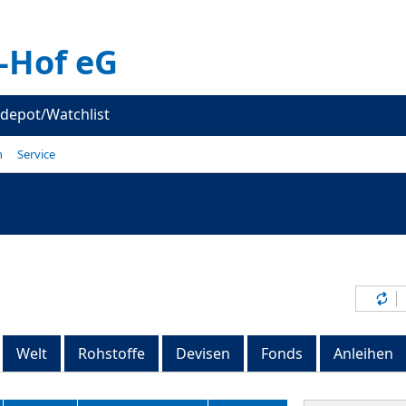
-Hof eG
depot/Watchlist
n
Service
Inh
Welt
Rohstoffe
Devisen
Fonds
Anleihen