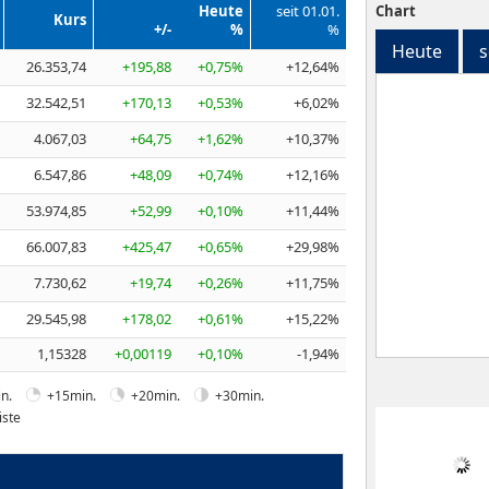
Heute
seit 01.01.
Chart
Kurs
+/-
%
%
Heute
s
26.353,74
+195,88
+0,75%
+12,64%
32.542,51
+170,13
+0,53%
+6,02%
4.067,03
+64,75
+1,62%
+10,37%
6.547,86
+48,09
+0,74%
+12,16%
53.974,85
+52,99
+0,10%
+11,44%
66.007,83
+425,47
+0,65%
+29,98%
7.730,62
+19,74
+0,26%
+11,75%
29.545,98
+178,02
+0,61%
+15,22%
1,15328
+0,00119
+0,10%
-1,94%
n.
+15min.
+20min.
+30min.
iste