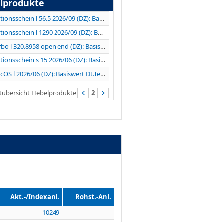
lprodukte
Optionsschein l 56.5 2026/09 (DZ): Basiswert...
Optionsschein l 1290 2026/09 (DZ): Basiswert...
Turbo l 320.8958 open end (DZ): Basiswert LVMH
Optionsschein s 15 2026/06 (DZ): Basiswert VERBIO...
DiscOS l 2026/06 (DZ): Basiswert Dt.Telekom
tübersicht Hebelprodukte
2
Akt.-/Indexanl.
Rohst.-Anl.
10249