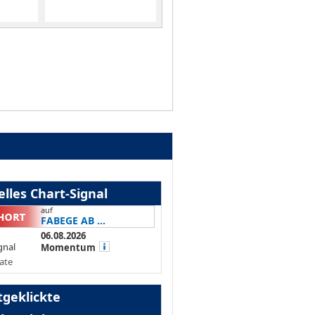
lles Chart-Signal
auf
FABEGE AB ...
06.08.2026
gnal
Momentum
ate
tgeklickte