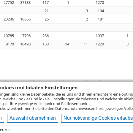
27752
37138
117
1
1270
21
3
104
23246
10656
26
2
181
10785
7796
286
1097
1
9170
10498
158
14
11
1220
3
sich die Angaben auf die Vergangenheit beziehen und historische Wertentwicklunge
rformanceangaben handelt es sich stets um Bruttowertangaben. Bei Bruttowertang
okies und lokalen Einstellungen
), die beim Erwerb von Wertpapieren in der Regel anfallen, nicht berücksichti
lungen sind kleine Datenpakete, die es uns und Ihnen erleichtern eine opti
lungsrechner können Sie auf den einzelnen Wertpapierseiten Ihre individuell b
n, welche Cookies und lokale Einstellungen sie zulassen und welche sie able
gung sämtlicher Transaktionskosten und etwaigen Depotgebühren ergibt, errechne
 ist Ihre jeweilige Volksbank und Raiffeisenbank.
ungsschwankungen steigen oder fallen.
chutz
entnehmen Sie bitte den Datenschutzhinweisen Ihrer jeweiligen Volks
n
Auswahl übernehmen
Nur notwendige Cookies erlaub
ie
Nutzungsbedingungen
Datenschutz
Hilfe
renzen