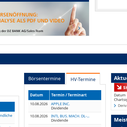
Aktue
Börsentermine
HV-Termine
Datum
Termin / Terminart
Datum
Chartsi
10.08.2026
APPLE INC.
Deriv
Dividende
undliche
10.08.2026
INTL BUS. MACH. DL-...
Meis
Dividende