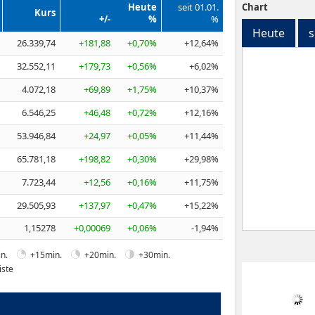
Heute
seit 01.01.
Chart
Kurs
+/-
%
%
Heute
s
26.339,74
+181,88
+0,70%
+12,64%
32.552,11
+179,73
+0,56%
+6,02%
4.072,18
+69,89
+1,75%
+10,37%
6.546,25
+46,48
+0,72%
+12,16%
53.946,84
+24,97
+0,05%
+11,44%
65.781,18
+198,82
+0,30%
+29,98%
7.723,44
+12,56
+0,16%
+11,75%
29.505,93
+137,97
+0,47%
+15,22%
1,15278
+0,00069
+0,06%
-1,94%
n.
+15min.
+20min.
+30min.
iste