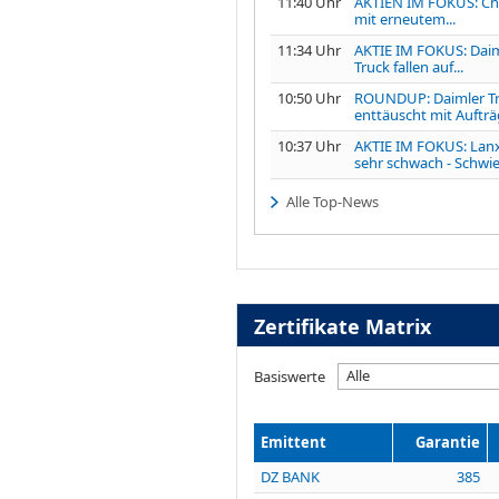
11:40 Uhr
AKTIEN IM FOKUS: Ch
mit erneutem...
11:34 Uhr
AKTIE IM FOKUS: Dai
Truck fallen auf...
10:50 Uhr
ROUNDUP: Daimler T
enttäuscht mit Aufträg
10:37 Uhr
AKTIE IM FOKUS: Lan
sehr schwach - Schwier
Alle Top-News
Zertifikate Matrix
Alle
Basiswerte
Emittent
Garantie
DZ BANK
385