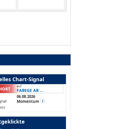
lles Chart-Signal
auf
FABEGE AB ...
06.08.2026
gnal
Momentum
ate
tgeklickte