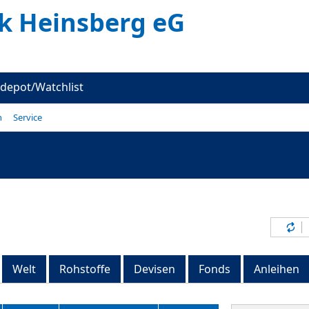
k Heinsberg eG
depot/Watchlist
n
Service
Inh
Welt
Rohstoffe
Devisen
Fonds
Anleihen