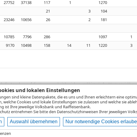
27752
37138
117
1
1270
21
3
104
23246
10656
26
2
181
10785
7796
286
1097
1
9170
10498
158
14
11
1220
3
sich die Angaben auf die Vergangenheit beziehen und historische Wertentwicklunge
rformanceangaben handelt es sich stets um Bruttowertangaben. Bei Bruttowertang
okies und lokalen Einstellungen
), die beim Erwerb von Wertpapieren in der Regel anfallen, nicht berücksichti
lungen sind kleine Datenpakete, die es uns und Ihnen erleichtern eine opti
lungsrechner können Sie auf den einzelnen Wertpapierseiten Ihre individuell b
n, welche Cookies und lokale Einstellungen sie zulassen und welche sie able
gung sämtlicher Transaktionskosten und etwaigen Depotgebühren ergibt, errechne
 ist Ihre jeweilige Volksbank und Raiffeisenbank.
ungsschwankungen steigen oder fallen.
chutz
entnehmen Sie bitte den Datenschutzhinweisen Ihrer jeweiligen Volks
n
Auswahl übernehmen
Nur notwendige Cookies erlaub
ie
Nutzungsbedingungen
Datenschutz
Hilfe
renzen