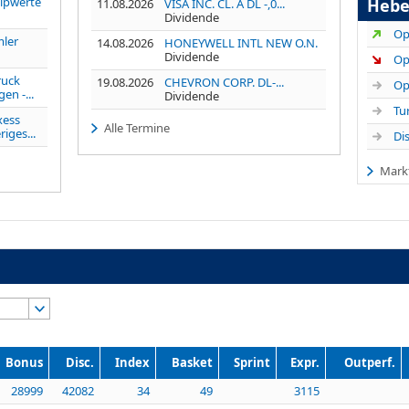
ipwerte
Hebe
11.08.2026
VISA INC. CL. A DL -,0...
Dividende
mler
14.08.2026
HONEYWELL INTL NEW O.N.
Dividende
ruck
19.08.2026
CHEVRON CORP. DL-...
en -...
Dividende
xess
Alle Termine
iges...
Mark
Bonus
Disc.
Index
Basket
Sprint
Expr.
Outperf.
28999
42082
34
49
3115