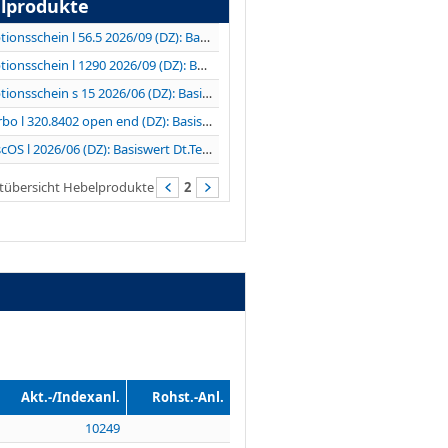
lprodukte
Optionsschein l 56.5 2026/09 (DZ): Basiswert...
Optionsschein l 1290 2026/09 (DZ): Basiswert...
Optionsschein s 15 2026/06 (DZ): Basiswert VERBIO...
Turbo l 320.8402 open end (DZ): Basiswert LVMH
DiscOS l 2026/06 (DZ): Basiswert Dt.Telekom
tübersicht Hebelprodukte
2
Akt.-/Indexanl.
Rohst.-Anl.
10249