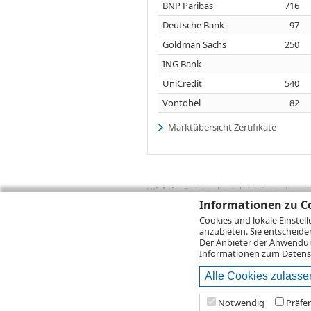
BNP Paribas
716
Deutsche Bank
97
Goldman Sachs
250
ING Bank
UniCredit
540
Vontobel
82
Marktübersicht Zertifikate
Wichtig:
Es ist zu berücksichtigen, dass 
zukünftige Ergebnisse darstellen. Bei Pe
Informationen zu Co
Provisionen, Gebühren und andere Entgelte
Cookies und lokale Einstel
Depotgebühren hinzu. Mit dem Wertentwick
anzubieten. Sie entscheide
Performance, die sich unter Berücksichti
Der Anbieter der Anwendung
kann die Rendite zudem infolge von Währ
Informationen zum
Datens
Alle Cookies zulasse
© 2026
DZ BANK AG
Bitte beachten Sie d
Notwendig
Präfe
2026 Infront Financial Technology GmbH