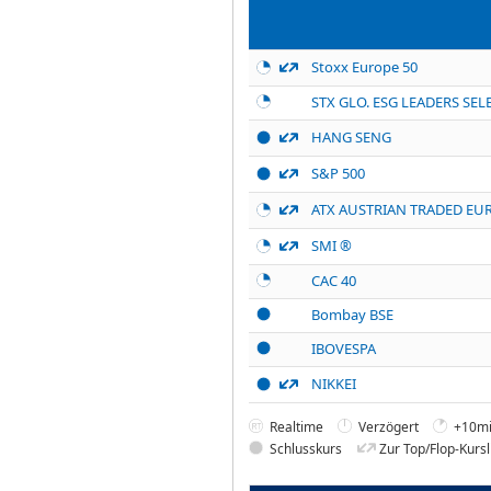
Stoxx Europe 50
STX GLO. ESG LEADERS SEL
HANG SENG
S&P 500
ATX AUSTRIAN TRADED EU
SMI ®
CAC 40
Bombay BSE
IBOVESPA
NIKKEI
Realtime
Verzögert
+10mi
Schlusskurs
Zur Top/Flop-Kursl