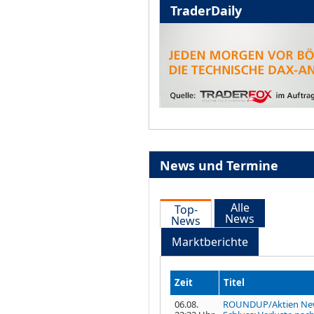
TraderDaily
News und Termine
Alle
Top-
News
News
Marktberichte
Zeit
Titel
06.08.
ROUNDUP/Aktien Ne