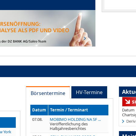
Aktue
HV-Termine
Börsentermine
Datum
Termin / Terminart
Datum
Chartsi
07.08.
MOBIMO HOLDING NA SF ...
Deriv
Veröffentlichung des
Halbjahresberichtes
w York