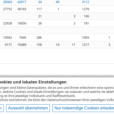
28363
42017
34
49
3112
27752
36183
117
1
1279
21
3
106
22928
10656
26
2
181
10562
7645
286
1093
1
9171
10489
158
14
11
1217
3
sich die Angaben auf die Vergangenheit beziehen und historische Wertentwicklunge
rformanceangaben handelt es sich stets um Bruttowertangaben. Bei Bruttowertang
okies und lokalen Einstellungen
), die beim Erwerb von Wertpapieren in der Regel anfallen, nicht berücksichti
lungen sind kleine Datenpakete, die es uns und Ihnen erleichtern eine opti
lungsrechner können Sie auf den einzelnen Wertpapierseiten Ihre individuell b
n, welche Cookies und lokale Einstellungen sie zulassen und welche sie able
gung sämtlicher Transaktionskosten und etwaigen Depotgebühren ergibt, errechne
 ist Ihre jeweilige Volksbank und Raiffeisenbank.
ungsschwankungen steigen oder fallen.
chutz
entnehmen Sie bitte den Datenschutzhinweisen Ihrer jeweiligen Volks
n
Auswahl übernehmen
Nur notwendige Cookies erlaub