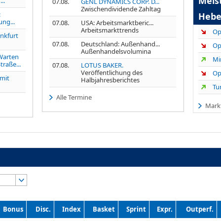
Meis
..
07.08.
GENL DYNAMICS CORP. D...
Zwischendividende Zahltag
:
Hebe
ng...
07.08.
USA: Arbeitsmarktberic...
Arbeitsmarkttrends
nkfurt
07.08.
Deutschland: Außenhand...
Außenhandelsvolumina
arten
traße...
07.08.
LOTUS BAKER.
Veröffentlichung des
 mit
Halbjahresberichtes
Alle Termine
Mark
Bonus
Disc.
Index
Basket
Sprint
Expr.
Outperf.