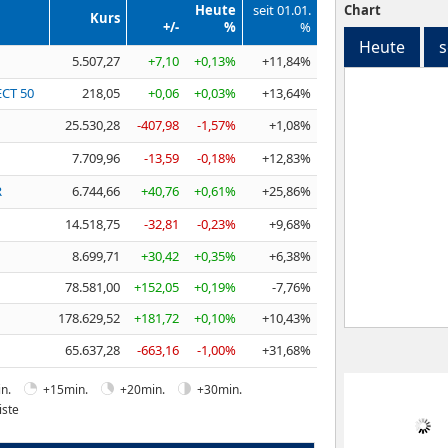
Heute
seit 01.01.
Chart
Kurs
+/-
%
%
Heute
s
5.507,27
+7,10
+0,13%
+11,84%
ECT 50
218,05
+0,06
+0,03%
+13,64%
25.530,28
-407,98
-1,57%
+1,08%
7.709,96
-13,59
-0,18%
+12,83%
R
6.744,66
+40,76
+0,61%
+25,86%
14.518,75
-32,81
-0,23%
+9,68%
8.699,71
+30,42
+0,35%
+6,38%
78.581,00
+152,05
+0,19%
-7,76%
178.629,52
+181,72
+0,10%
+10,43%
65.637,28
-663,16
-1,00%
+31,68%
n.
+15min.
+20min.
+30min.
iste