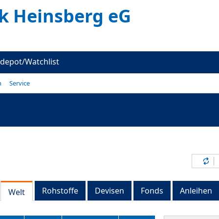
k Heinsberg eG
depot/Watchlist
n
Service
Inh
Rohstoffe
Devisen
Fonds
Anleihen
Welt