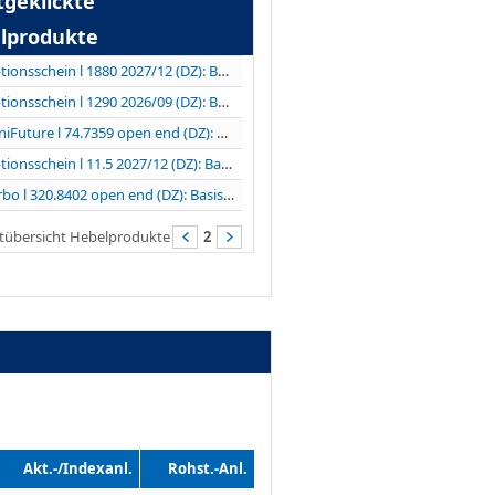
tgeklickte
lprodukte
Optionsschein l 1880 2027/12 (DZ): Basiswert...
Optionsschein l 1290 2026/09 (DZ): Basiswert...
MiniFuture l 74.7359 open end (DZ): Basiswert TKMS...
Optionsschein l 11.5 2027/12 (DZ): Basiswert...
Turbo l 320.8402 open end (DZ): Basiswert LVMH
tübersicht Hebelprodukte
2
Akt.-/Indexanl.
Rohst.-Anl.