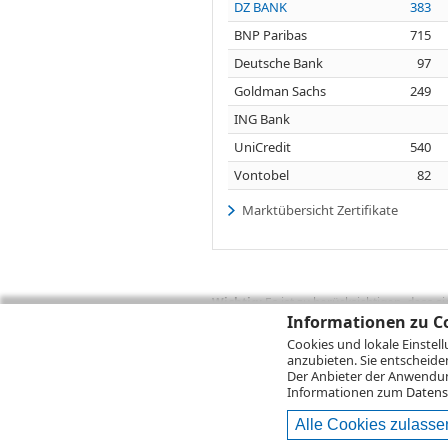
DZ BANK
383
BNP Paribas
715
Deutsche Bank
97
Goldman Sachs
249
ING Bank
UniCredit
540
Vontobel
82
Marktübersicht Zertifikate
Wichtig:
Es ist zu berücksichtigen, dass 
zukünftige Ergebnisse darstellen. Bei Pe
Informationen zu Co
Provisionen, Gebühren und andere Entgelte
Cookies und lokale Einstel
Depotgebühren hinzu. Mit dem Wertentwick
anzubieten. Sie entscheide
Performance, die sich unter Berücksichti
Der Anbieter der Anwendung
kann die Rendite zudem infolge von Währ
Informationen zum
Datens
Alle Cookies zulasse