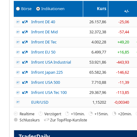
Börse
Indikationen
Kurs
+/-
Infront DE 40
26.157,86
-25,06
Infront DE Mid
32.372,38
-57,44
Infront DE Tec
4.002,28
+49,20
Infront EU 50
6.499,77
+16,85
Infront USA Industrial
53.921,86
-443,93
Infront Japan 225
65.582,36
-146,62
Infront USA 500
7.710,88
-11,39
Infront USA Tec 100
29.367,96
-113,85
EUR/USD
1,15202
-0,00340
Realtime
Verzögert
+10min.
+15min.
+20min.
Schlusskurs
Zur Top/Flop-Kursliste
TraderDaily