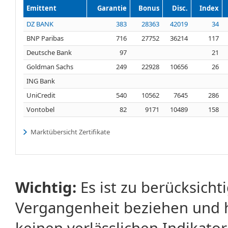
Emittent
Garantie
Bonus
Disc.
Index
DZ BANK
383
28363
42019
34
BNP Paribas
716
27752
36214
117
Deutsche Bank
97
21
Goldman Sachs
249
22928
10656
26
ING Bank
UniCredit
540
10562
7645
286
Vontobel
82
9171
10489
158
Marktübersicht Zertifikate
Wichtig:
Es ist zu berücksicht
Vergangenheit beziehen und 
keinen verlässlichen Indikator