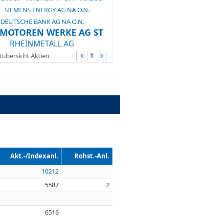
SIEMENS ENERGY AG NA O.N.
DEUTSCHE BANK AG NA O.N.
.MOTOREN WERKE AG ST
RHEINMETALL AG
übersicht Aktien
1
Akt.-/Indexanl.
Rohst.-Anl.
10212
5587
2
6516