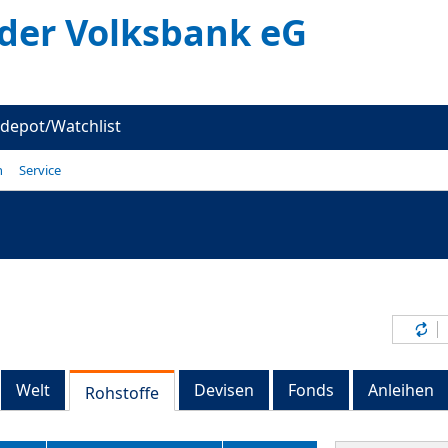
er Volksbank eG
depot/Watchlist
n
Service
Inh
Welt
Devisen
Fonds
Anleihen
Rohstoffe