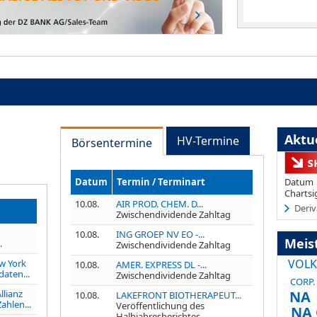
Aktue
HV-Termine
Börsentermine
Datum
Termin / Terminart
Datum
Chartsi
10.08.
AIR PROD. CHEM. D...
Deriv
Zwischendividende Zahltag
10.08.
ING GROEP NV EO -...
Meis
.
Zwischendividende Zahltag
VOLK
w York
10.08.
AMER. EXPRESS DL -...
daten...
Zwischendividende Zahltag
CORP. 
llianz
NA
10.08.
LAKEFRONT BIOTHERAPEUT...
ahlen...
Veröffentlichung des
NA 
Halbjahresberichtes