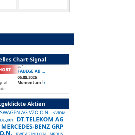
lles Chart-Signal
auf
FABEGE AB ...
06.08.2026
gnal
Momentum
ate
tgeklickte Aktien
SWAGEN AG VZO O.N.
NVIDIA
DT.TELEKOM AG
DL-,001
MERCEDES-BENZ GRP
O.N.
RWE AG INH O.N.
AIRBUS