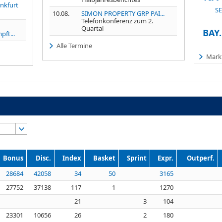
nkfurt
SE
10.08.
SIMON PROPERTY GRP PAI...
Telefonkonferenz zum 2.
Quartal
BAY
ft...
Alle Termine
Markt
Bonus
Disc.
Index
Basket
Sprint
Expr.
Outperf.
28684
42058
34
50
3165
27752
37138
117
1
1270
21
3
104
23301
10656
26
2
180