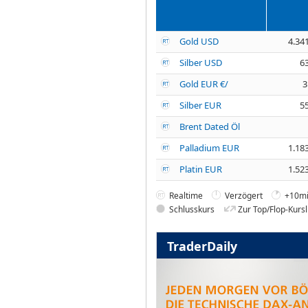
Gold USD
4.34
Silber USD
6
Gold EUR €/
3
Silber EUR
5
Brent Dated Öl
Palladium EUR
1.18
Platin EUR
1.52
Realtime
Verzögert
+10mi
Schlusskurs
Zur Top/Flop-Kursl
TraderDaily