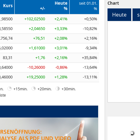
Heute
seit 01.01.
Chart
Kurs
+/-
%
%
Heute
s
1,98500
+102,02500
+2,41%
+0,50%
3,58550
+2,04650
+3,33%
-10,82%
.756,74
+76,51
+2,08%
+2,16%
5,02000
+1,61000
+3,01%
-9,34%
83,31
+1,76
+2,16%
+35,84%
3,64000
-10,26000
-0,86%
-13,64%
3,46000
+19,25000
+1,28%
-13,11%
n.
+15min.
+20min.
+30min.
iste