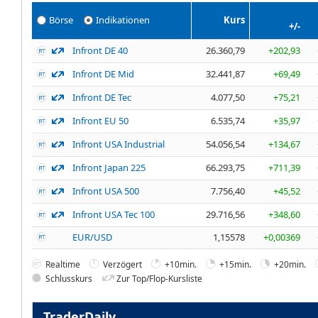
Börse
Indikationen
Kurs
+/-
Infront DE 40
26.360,79
+202,93
Infront DE Mid
32.441,87
+69,49
Infront DE Tec
4.077,50
+75,21
Infront EU 50
6.535,74
+35,97
Infront USA Industrial
54.056,54
+134,67
Infront Japan 225
66.293,75
+711,39
Infront USA 500
7.756,40
+45,52
Infront USA Tec 100
29.716,56
+348,60
EUR/USD
1,15578
+0,00369
Realtime
Verzögert
+10min.
+15min.
+20min.
Schlusskurs
Zur Top/Flop-Kursliste
TraderDaily