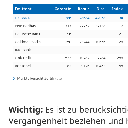
Emittent
Garantie
Bonus
Disc.
Index
DZ BANK
386
28684
42058
34
BNP Paribas
717
27752
37138
117
Deutsche Bank
96
21
Goldman Sachs
250
23244
10656
26
ING Bank
UniCredit
533
10782
7784
286
Vontobel
82
9126
10453
158
Marktübersicht Zertifikate
Wichtig:
Es ist zu berücksicht
Vergangenheit beziehen und 