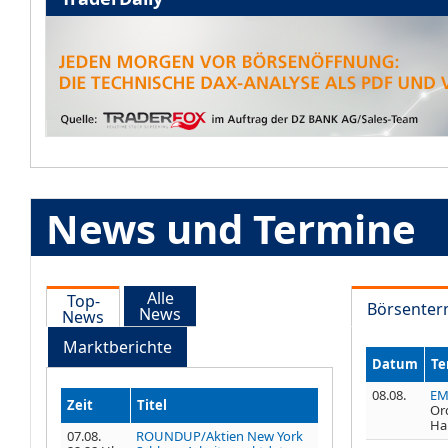
News und Termine
Alle
Top-
Börsenter
News
News
Marktberichte
Datum
Te
08.08.
EM
Zeit
Titel
Or
Ha
07.08.
ROUNDUP/Aktien New York