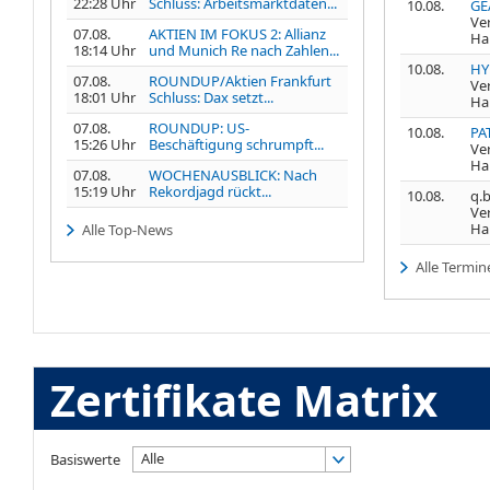
22:28 Uhr
Schluss: Arbeitsmarktdaten...
10.08.
GE
Ve
07.08.
AKTIEN IM FOKUS 2: Allianz
Ha
18:14 Uhr
und Munich Re nach Zahlen...
10.08.
HY
07.08.
ROUNDUP/Aktien Frankfurt
Ve
18:01 Uhr
Schluss: Dax setzt...
Ha
07.08.
ROUNDUP: US-
10.08.
PA
15:26 Uhr
Beschäftigung schrumpft...
Ve
Ha
07.08.
WOCHENAUSBLICK: Nach
15:19 Uhr
Rekordjagd rückt...
10.08.
q.b
Ve
Ha
Alle Top-News
Alle Termin
Zertifikate Matrix
Alle
Basiswerte