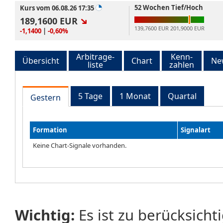
52 Wochen Tief/Hoch
Kurs vom 06.08.26 17:35
189,1600
EUR
139,7600 EUR
201,9000 EUR
-1,1400
|
-0,60%
Arbitrage-
Kenn-
Übersicht
Chart
Ne
liste
zahlen
5 Tage
1 Monat
Quartal
Gestern
Formation
Signalart
Keine Chart-Signale vorhanden.
Wichtig:
Es ist zu berücksicht